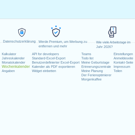
Datenschutzerklärung
Werde Premium, um Werbung zu
Wie viele Arbeitstage im
entfernen und mehr
Jahr 2026?
Kalkulator
API for developers
Teams
Einstellungen
Jahreskalender
Standard-Excel-Export
Todo list
Anmeldeseite
Monatskalender
Benutzerdefinierter Excel-Export
Meine Geburtstage
Kontakt-Seite
Wochenkalender
Kalender als PDF exportieren
Erinnerungszentrale
Impressum
Angaben
Widget einbetten
Meine Planung
Teilen
Der Ferienoptimierer
Morgenkaffee