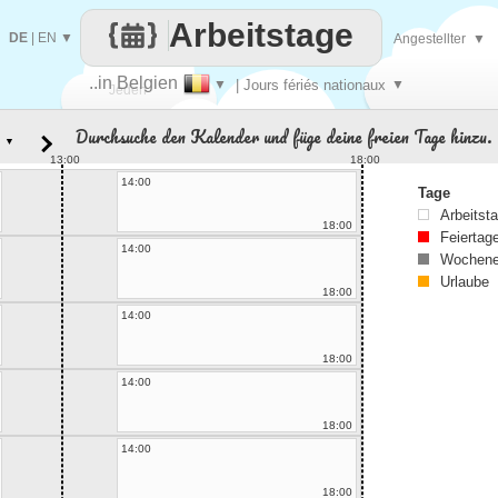
Arbeitstage
DE
|
EN
▼
Angestellter
▼
..in Belgien
▼
| Jours fériés nationaux
▼
Jeden
Durchsuche den Kalender und füge deine freien Tage hinzu.
▼
Tag
13:00
18:00
14:00
Tage
Arbeitst
18:00
Feiertag
14:00
Wochene
Urlaube
18:00
14:00
18:00
14:00
18:00
14:00
18:00