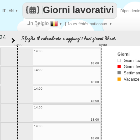
Giorni lavorativi
IT
|
EN
▼
Dipendent
..in Belgio
▼
| Jours fériés nationaux
▼
Fai
Sfoglia il calendario e aggiungi i tuoi giorni liberi.
contare
13:00
18:00
14:00
Giorni
Giorni la
18:00
Giorni fe
14:00
Settiman
Vacanze
18:00
14:00
18:00
14:00
18:00
14:00
18:00