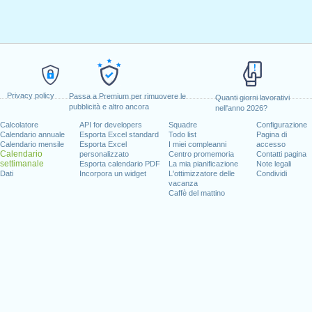
Privacy policy
Passa a Premium per rimuovere le
Quanti giorni lavorativi
pubblicità e altro ancora
nell'anno 2026?
Calcolatore
API for developers
Squadre
Configurazione
Calendario annuale
Esporta Excel standard
Todo list
Pagina di
Calendario mensile
Esporta Excel
I miei compleanni
accesso
Calendario
personalizzato
Centro promemoria
Contatti pagina
settimanale
Esporta calendario PDF
La mia pianificazione
Note legali
Dati
Incorpora un widget
L'ottimizzatore delle
Condividi
vacanza
Caffè del mattino