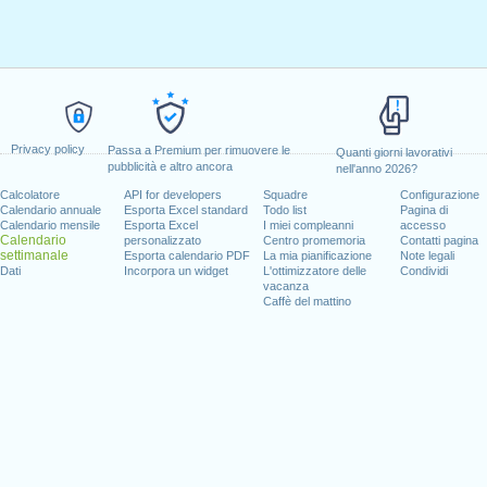
Privacy policy
Passa a Premium per rimuovere le
Quanti giorni lavorativi
pubblicità e altro ancora
nell'anno 2026?
Calcolatore
API for developers
Squadre
Configurazione
Calendario annuale
Esporta Excel standard
Todo list
Pagina di
Calendario mensile
Esporta Excel
I miei compleanni
accesso
Calendario
personalizzato
Centro promemoria
Contatti pagina
settimanale
Esporta calendario PDF
La mia pianificazione
Note legali
Dati
Incorpora un widget
L'ottimizzatore delle
Condividi
vacanza
Caffè del mattino