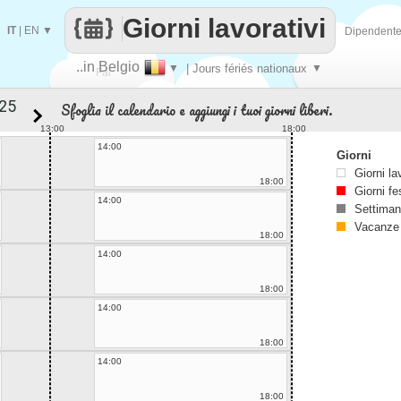
Giorni lavorativi
IT
|
EN
▼
Dipendent
..in Belgio
▼
| Jours fériés nationaux
▼
Fai
Sfoglia il calendario e aggiungi i tuoi giorni liberi.
contare
13:00
18:00
14:00
Giorni
Giorni la
18:00
Giorni fe
14:00
Settiman
Vacanze
18:00
14:00
18:00
14:00
18:00
14:00
18:00