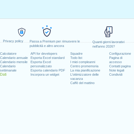
Privacy policy
Passa a Premium per rimuovere le
Quanti giorni lavorativi
pubblicità e altro ancora
nell'anno 2026?
Calcolatore
API for developers
Squadre
Configurazione
Calendario annuale
Esporta Excel standard
Todo list
Pagina di
Calendario mensile
Esporta Excel
I miei compleanni
accesso
Calendario
personalizzato
Centro promemoria
Contatti pagina
settimanale
Esporta calendario PDF
La mia pianificazione
Note legali
Dati
Incorpora un widget
L'ottimizzatore delle
Condividi
vacanza
Caffè del mattino