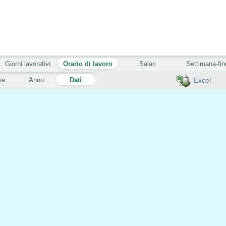
Giorni lavorativi
Orario di lavoro
Salari
Settimana-fin
se
Anno
Dati
Excel