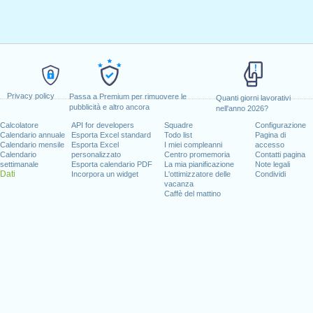
Privacy policy
Passa a Premium per rimuovere le
Quanti giorni lavorativi
pubblicità e altro ancora
nell'anno 2026?
Calcolatore
API for developers
Squadre
Configurazione
Calendario annuale
Esporta Excel standard
Todo list
Pagina di
Calendario mensile
Esporta Excel
I miei compleanni
accesso
Calendario
personalizzato
Centro promemoria
Contatti pagina
settimanale
Esporta calendario PDF
La mia pianificazione
Note legali
Dati
Incorpora un widget
L'ottimizzatore delle
Condividi
vacanza
Caffè del mattino