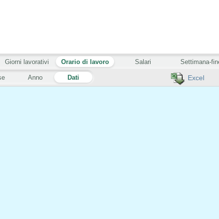
Giorni lavorativi
Orario di lavoro
Salari
Settimana-fin
se
Anno
Dati
Excel