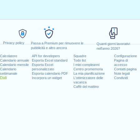
Privacy policy
Passa a Premium per rimuovere le
Quanti giorni lavorativi
pubblicità e altro ancora
nell'anno 2026?
Calcolatore
API for developers
Squadre
Configurazione
Calendario annuale
Esporta Excel standard
Todo list
Pagina di
Calendario mensile
Esporta Excel
I miei compleanni
accesso
Calendario
personalizzato
Centro promemoria
Contatti pagina
settimanale
Esporta calendario PDF
La mia pianificazione
Note legali
Dati
Incorpora un widget
L'ottimizzatore delle
Condividi
vacanza
Caffè del mattino