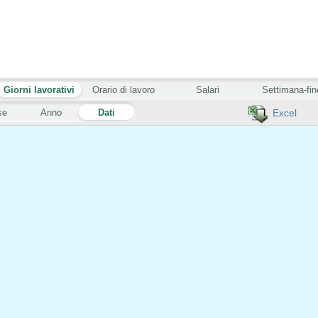
Giorni lavorativi
Orario di lavoro
Salari
Settimana-fin
se
Anno
Dati
Excel