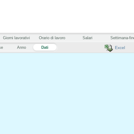
Giorni lavorativi
Orario di lavoro
Salari
Settimana-fin
se
Anno
Dati
Excel