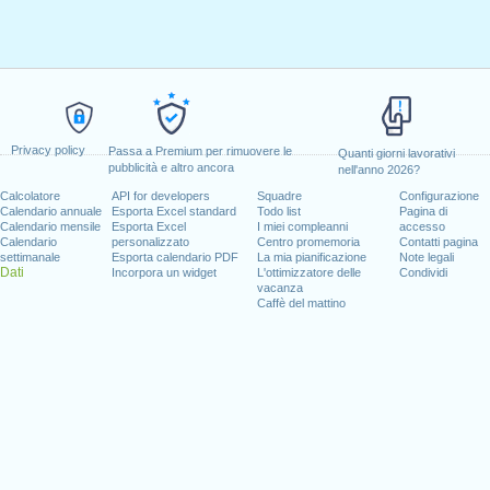
Privacy policy
Passa a Premium per rimuovere le
Quanti giorni lavorativi
pubblicità e altro ancora
nell'anno 2026?
Calcolatore
API for developers
Squadre
Configurazione
Calendario annuale
Esporta Excel standard
Todo list
Pagina di
Calendario mensile
Esporta Excel
I miei compleanni
accesso
Calendario
personalizzato
Centro promemoria
Contatti pagina
settimanale
Esporta calendario PDF
La mia pianificazione
Note legali
Dati
Incorpora un widget
L'ottimizzatore delle
Condividi
vacanza
Caffè del mattino