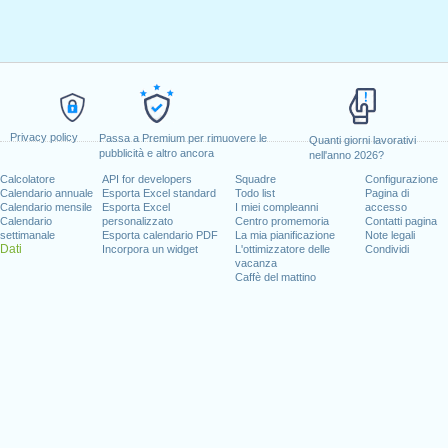
Privacy policy
Passa a Premium per rimuovere le
Quanti giorni lavorativi
pubblicità e altro ancora
nell'anno 2026?
Calcolatore
API for developers
Squadre
Configurazione
Calendario annuale
Esporta Excel standard
Todo list
Pagina di
Calendario mensile
Esporta Excel
I miei compleanni
accesso
Calendario
personalizzato
Centro promemoria
Contatti pagina
settimanale
Esporta calendario PDF
La mia pianificazione
Note legali
Dati
Incorpora un widget
L'ottimizzatore delle
Condividi
vacanza
Caffè del mattino