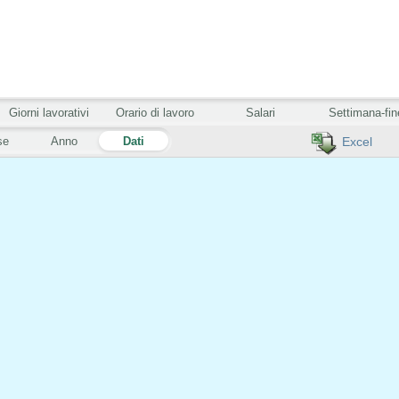
Giorni lavorativi
Orario di lavoro
Salari
Settimana-fin
se
Anno
Dati
Excel