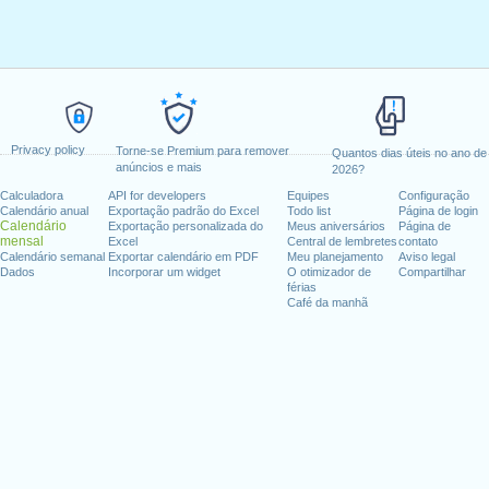
Privacy policy
Torne-se Premium para remover
Quantos dias úteis no ano de
anúncios e mais
2026?
Calculadora
API for developers
Equipes
Configuração
Calendário anual
Exportação padrão do Excel
Todo list
Página de login
Calendário
Exportação personalizada do
Meus aniversários
Página de
mensal
Excel
Central de lembretes
contato
Calendário semanal
Exportar calendário em PDF
Meu planejamento
Aviso legal
Dados
Incorporar um widget
O otimizador de
Compartilhar
férias
Café da manhã