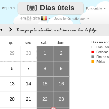
Dias úteis
PT
|
EN
▼
Funcionário
▼
..em Bélgica
▼
| Jours fériés nationaux
▼
Faça
Navegue pelo calendário e adicione seus dias de folga.
▼
cada
Dias no an
qui
sex
sáb
dom
Dias úte
Feriados
29
30
1
2
Fim de 
Férias
6
7
8
9
13
14
15
16
20
21
22
23