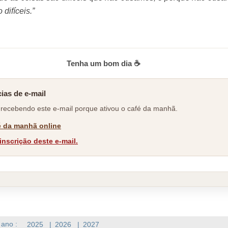
 difíceis.”
Tenha um bom dia ☕
ias de e-mail
 recebendo este e-mail porque ativou o café da manhã.
é da manhã online
inscrição deste e-mail.
 ano :
2025
|
2026
|
2027