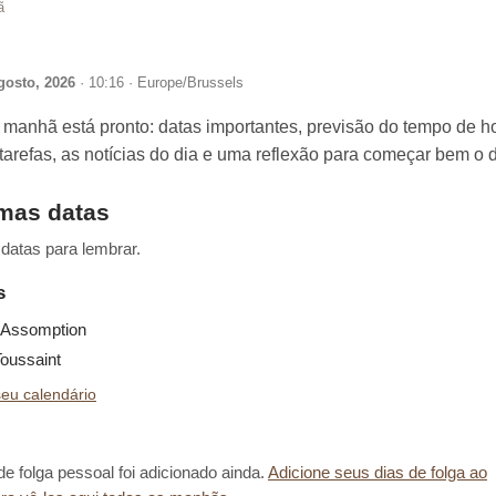
ã
gosto, 2026
· 10:16 · Europe/Brussels
 manhã está pronto: datas importantes, previsão do tempo de ho
 tarefas, as notícias do dia e uma reflexão para começar bem o d
imas datas
datas para lembrar.
s
Assomption
oussaint
eu calendário
e folga pessoal foi adicionado ainda.
Adicione seus dias de folga ao