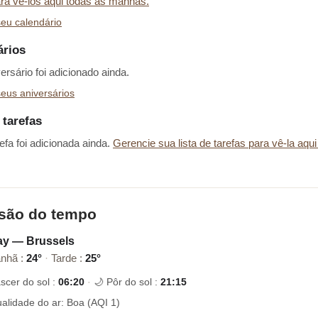
ara vê-los aqui todas as manhãs.
eu calendário
ários
rsário foi adicionado ainda.
eus aniversários
 tarefas
fa foi adicionada ainda.
Gerencie sua lista de tarefas para vê-la aqui
isão do tempo
ay — Brussels
nhã :
24°
·
Tarde :
25°
scer do sol :
06:20
·
🌙 Pôr do sol :
21:15
alidade do ar: Boa (AQI 1)