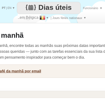
Dias úteis
PT
|
EN
▼
Funcionário
▼
..em Bélgica
▼
| Jours fériés nationaux
▼
Faça
a manhã
cada
nhã, encontre todas as manhãs suas próximas datas importante
ssoas queridas — junto com as tarefas essenciais da sua lista 
e um pensamento inspirador para começar bem o dia.
café da manhã por email