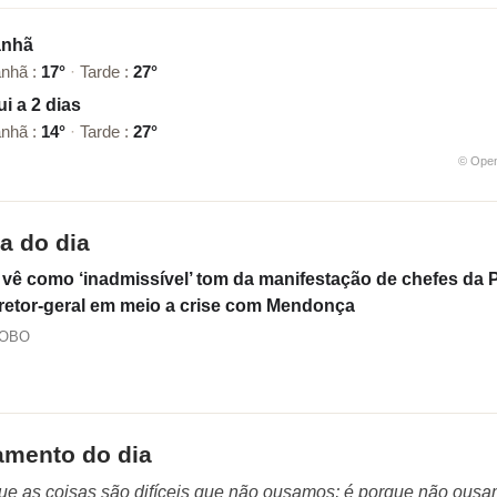
nhã
nhã :
17°
·
Tarde :
27°
i a 2 dias
nhã :
14°
·
Tarde :
27°
© Ope
ia do dia
 vê como ‘inadmissível’ tom da manifestação de chefes da
iretor-geral em meio a crise com Mendonça
LOBO
amento do dia
ue as coisas são difíceis que não ousamos; é porque não ous