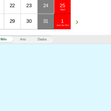
22
23
24
25
Noël
29
30
31
1
Jour de l'An
Mês
Ano
Dados