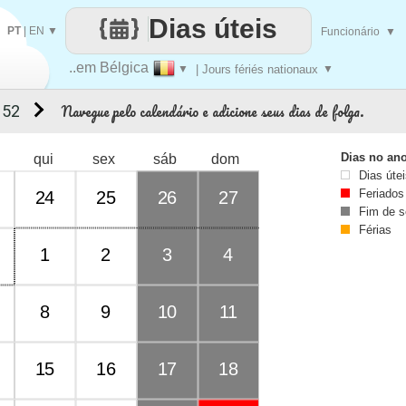
Dias úteis
PT
|
EN
▼
Funcionário
▼
..em Bélgica
▼
| Jours fériés nationaux
▼
Navegue pelo calendário e adicione seus dias de folga.
 52
Dias no an
qui
sex
sáb
dom
Dias úte
Feriados
24
25
26
27
Fim de 
Férias
1
2
3
4
8
9
10
11
15
16
17
18