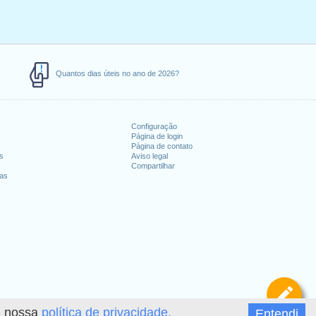
Quantos dias úteis no ano de 2026?
Configuração
Página de login
Página de contato
es
Aviso legal
Compartilhar
ias
De
 a nossa
política de privacidade.
Entendi