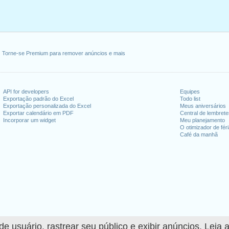
Torne-se Premium para remover anúncios e mais
API for developers
Equipes
Exportação padrão do Excel
Todo list
Exportação personalizada do Excel
Meus aniversários
Exportar calendário em PDF
Central de lembret
Incorporar um widget
Meu planejamento
O otimizador de fér
Café da manhã
 usuário, rastrear seu público e exibir anúncios. Leia