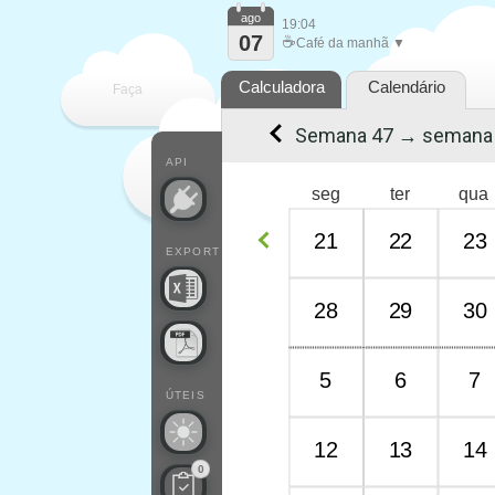
ago
19:04
07
☕
Café da manhã ▼
Calculadora
Calendário
Faça
Semana 47 → semana
cada
API
seg
ter
qua
21
22
23
EXPORT
28
29
30
5
6
7
ÚTEIS
12
13
14
0