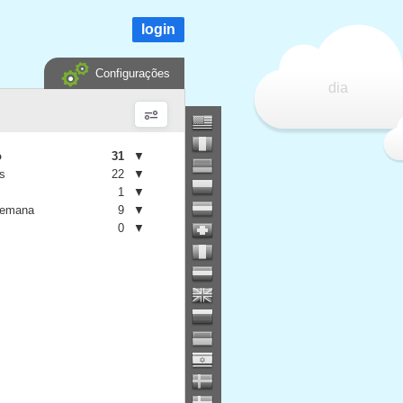
login
Configurações
dia
o
31
▼
is
22
▼
1
▼
semana
9
▼
0
▼