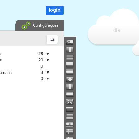
login
Configurações
dia
o
28
▼
is
20
▼
0
semana
8
▼
0
▼