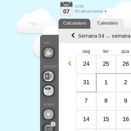
ago
14:59
07
☕
Café da manhã ▼
Calculadora
Calendário
Faça
Semana 04 → semana
cada
API
seg
ter
qua
24
25
26
EXPORT
31
1
2
7
8
9
ÚTEIS
14
15
16
0