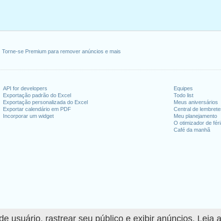
Torne-se Premium para remover anúncios e mais
API for developers
Equipes
Exportação padrão do Excel
Todo list
Exportação personalizada do Excel
Meus aniversários
Exportar calendário em PDF
Central de lembret
Incorporar um widget
Meu planejamento
O otimizador de fér
Café da manhã
 usuário, rastrear seu público e exibir anúncios. Leia