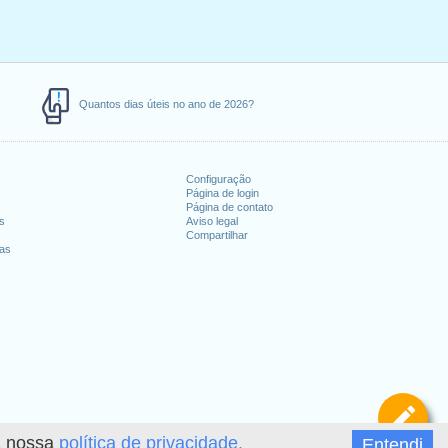
Quantos dias úteis no ano de 2026?
Configuração
Página de login
Página de contato
es
Aviso legal
Compartilhar
ias
De
 a nossa
política de privacidade.
Entendi