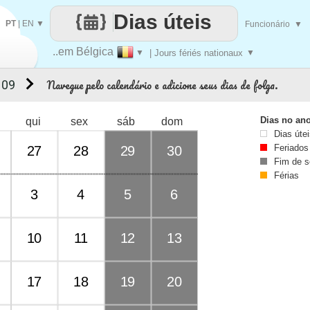
Dias úteis
PT
|
EN
▼
Funcionário
▼
..em Bélgica
▼
| Jours fériés nationaux
▼
Navegue pelo calendário e adicione seus dias de folga.
 09
Dias no an
qui
sex
sáb
dom
Dias úte
Feriados
27
28
29
30
Fim de 
Férias
3
4
5
6
10
11
12
13
17
18
19
20