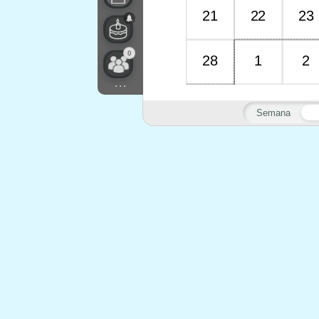
21
22
23
0
28
1
2
...
Semana