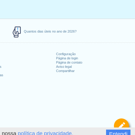
Quantos dias úteis no ano de 2026?
Configuração
Página de login
Página de contato
es
Aviso legal
Compartilhar
ias
De
 a nossa
política de privacidade.
Entendi