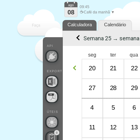
ago
09:45
08
☕
Café da manhã ▼
Calculadora
Calendário
Faça
Semana 25 → semana
cada
API
seg
ter
qua
20
21
22
EXPORT
27
28
29
4
5
6
ÚTEIS
11
12
13
0