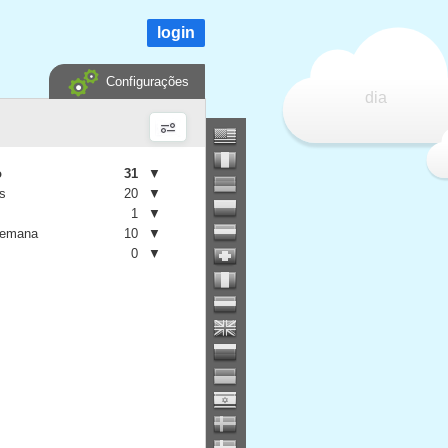
login
Configurações
dia
o
31
▼
is
20
▼
1
▼
semana
10
▼
0
▼