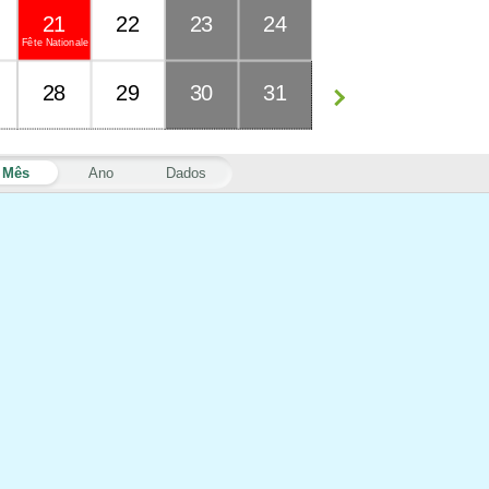
21
22
23
24
Fête Nationale
28
29
30
31
Mês
Ano
Dados