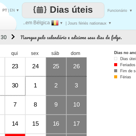
Dias úteis
PT
|
EN
▼
Funcionário
▼
..em Bélgica
▼
| Jours fériés nationaux
▼
Navegue pelo calendário e adicione seus dias de folga.
 30
Dias no an
qui
sex
sáb
dom
Dias úte
Feriados
23
24
25
26
Fim de 
Férias
30
1
2
3
7
8
9
10
14
15
16
17