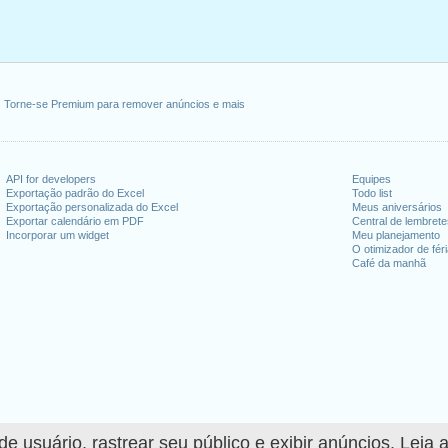
Torne-se Premium para remover anúncios e mais
API for developers
Equipes
Exportação padrão do Excel
Todo list
Exportação personalizada do Excel
Meus aniversários
Exportar calendário em PDF
Central de lembret
Incorporar um widget
Meu planejamento
O otimizador de fér
Café da manhã
 usuário, rastrear seu público e exibir anúncios. Leia