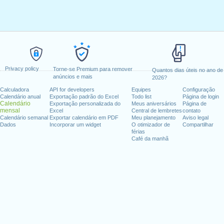
Privacy policy
Torne-se Premium para remover
Quantos dias úteis no ano de
anúncios e mais
2026?
Calculadora
API for developers
Equipes
Configuração
Calendário anual
Exportação padrão do Excel
Todo list
Página de login
Calendário
Exportação personalizada do
Meus aniversários
Página de
mensal
Excel
Central de lembretes
contato
Calendário semanal
Exportar calendário em PDF
Meu planejamento
Aviso legal
Dados
Incorporar um widget
O otimizador de
Compartilhar
férias
Café da manhã