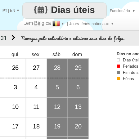
Dias úteis
PT
|
EN
▼
Funcionário
▼
..em Bélgica
▼
| Jours fériés nationaux
▼
Faça
Navegue pelo calendário e adicione seus dias de folga.
 31
cada
Dias no an
qui
sex
sáb
dom
Dias úte
Feriados
26
27
28
29
Fim de 
Férias
3
4
5
6
10
11
12
13
17
18
19
20