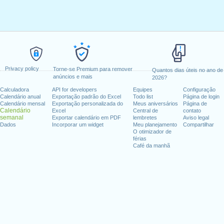
Privacy policy
Torne-se Premium para remover
Quantos dias úteis no ano de
anúncios e mais
2026?
Calculadora
API for developers
Equipes
Configuração
Calendário anual
Exportação padrão do Excel
Todo list
Página de login
Calendário mensal
Exportação personalizada do
Meus aniversários
Página de
Calendário
Excel
Central de
contato
semanal
Exportar calendário em PDF
lembretes
Aviso legal
Dados
Incorporar um widget
Meu planejamento
Compartilhar
O otimizador de
férias
Café da manhã