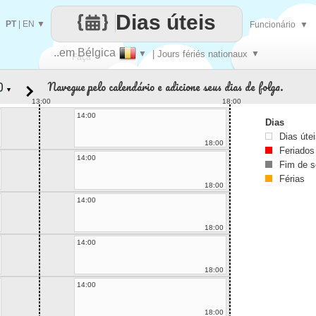
Dias úteis
PT
|
EN
▼
Funcionário
▼
..em Bélgica
▼
| Jours fériés nationaux
▼
Faça
Navegue pelo calendário e adicione seus dias de folga.
▼
cada
13:00
18:00
14:00
Dias
Dias úte
18:00
Feriados
14:00
Fim de 
Férias
18:00
14:00
18:00
14:00
18:00
14:00
18:00