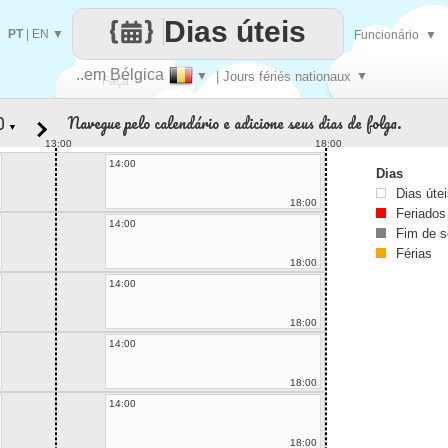
Dias úteis
PT
|
EN
▼
Funcionário
▼
..em Bélgica
▼
| Jours fériés nationaux
▼
Faça
Navegue pelo calendário e adicione seus dias de folga.
▼
cada
13:00
18:00
14:00
Dias
Dias úte
18:00
Feriados
14:00
Fim de 
Férias
18:00
14:00
18:00
14:00
18:00
14:00
18:00