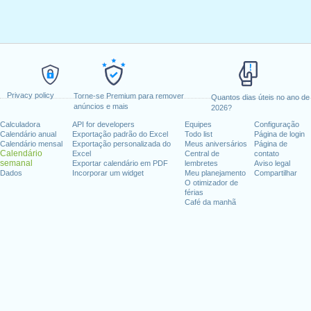
Privacy policy
Torne-se Premium para remover
Quantos dias úteis no ano de
anúncios e mais
2026?
Calculadora
API for developers
Equipes
Configuração
Calendário anual
Exportação padrão do Excel
Todo list
Página de login
Calendário mensal
Exportação personalizada do
Meus aniversários
Página de
Calendário
Excel
Central de
contato
semanal
Exportar calendário em PDF
lembretes
Aviso legal
Dados
Incorporar um widget
Meu planejamento
Compartilhar
O otimizador de
férias
Café da manhã