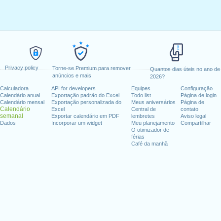
Privacy policy
Torne-se Premium para remover
Quantos dias úteis no ano de
anúncios e mais
2026?
Calculadora
API for developers
Equipes
Configuração
Calendário anual
Exportação padrão do Excel
Todo list
Página de login
Calendário mensal
Exportação personalizada do
Meus aniversários
Página de
Calendário
Excel
Central de
contato
semanal
Exportar calendário em PDF
lembretes
Aviso legal
Dados
Incorporar um widget
Meu planejamento
Compartilhar
O otimizador de
férias
Café da manhã