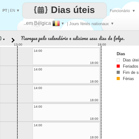
Dias úteis
PT
|
EN
▼
Funcionário
▼
..em Bélgica
▼
| Jours fériés nationaux
▼
Faça
Navegue pelo calendário e adicione seus dias de folga.
▼
cada
13:00
18:00
14:00
Dias
Dias úte
18:00
Feriados
14:00
Fim de 
Férias
18:00
14:00
18:00
14:00
18:00
14:00
18:00