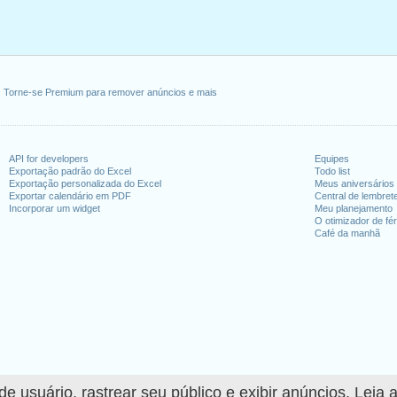
Torne-se Premium para remover anúncios e mais
API for developers
Equipes
Exportação padrão do Excel
Todo list
Exportação personalizada do Excel
Meus aniversários
Exportar calendário em PDF
Central de lembret
Incorporar um widget
Meu planejamento
O otimizador de fér
Café da manhã
 usuário, rastrear seu público e exibir anúncios. Leia