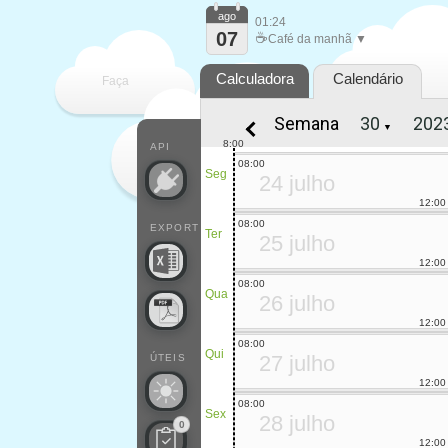
ago
01:24
07
☕
Café da manhã ▼
Calculadora
Calendário
Faça
Semana
▼
cada
8:00
API
08:00
Seg
24 julho
12:00
08:00
EXPORT
Ter
25 julho
12:00
08:00
Qua
26 julho
12:00
08:00
Qui
27 julho
ÚTEIS
12:00
08:00
Sex
28 julho
0
12:00