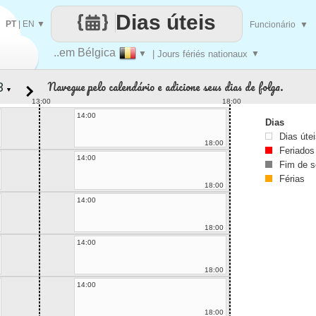
Dias úteis
PT
|
EN
▼
Funcionário
▼
..em Bélgica
▼
| Jours fériés nationaux
▼
Navegue pelo calendário e adicione seus dias de folga.
▼
13:00
18:00
14:00
Dias
Dias úte
18:00
Feriados
14:00
Fim de 
Férias
18:00
14:00
18:00
14:00
18:00
14:00
18:00