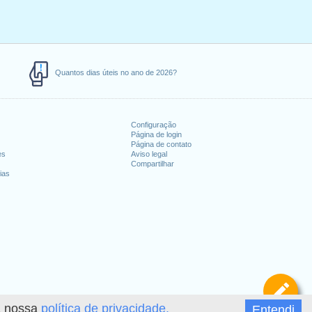
Quantos dias úteis no ano de 2026?
Configuração
Página de login
Página de contato
es
Aviso legal
Compartilhar
ias
De
 a nossa
política de privacidade.
Entendi