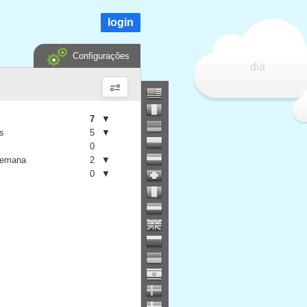
login
Configurações
dia
7
▼
is
5
▼
0
semana
2
▼
0
▼