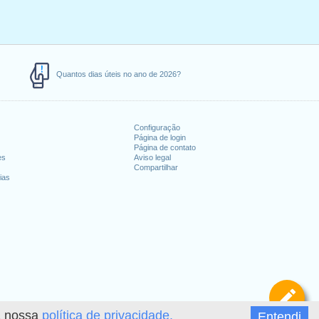
Quantos dias úteis no ano de 2026?
Configuração
Página de login
Página de contato
es
Aviso legal
Compartilhar
ias
De
 a nossa
política de privacidade.
Entendi