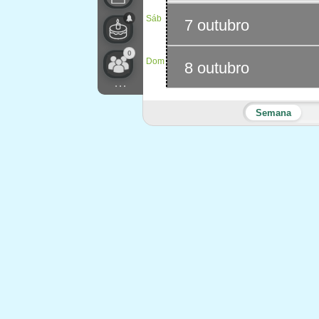
Sáb
7 outubro
0
Dom
8 outubro
...
Semana