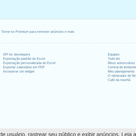
Torne-se Premium para remover anúncios e mais
API for developers
Equipes
Exportação padrão do Excel
Todo list
Exportação personalizada do Excel
Meus aniversários
Exportar calendário em PDF
Central de lembret
Incorporar um widget
Meu planejamento
O otimizador de fér
Café da manhã
 usuário, rastrear seu público e exibir anúncios. Leia