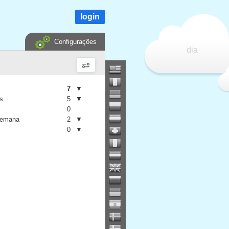
login
Configurações
dia
7
▼
is
5
▼
0
semana
2
▼
0
▼