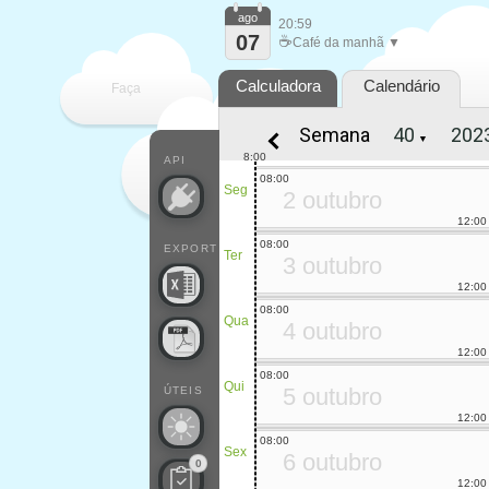
ago
20:59
07
☕
Café da manhã ▼
Calculadora
Calendário
Faça
Semana
▼
cada
8:00
API
08:00
Seg
2 outubro
12:00
08:00
EXPORT
Ter
3 outubro
12:00
08:00
Qua
4 outubro
12:00
08:00
Qui
5 outubro
ÚTEIS
12:00
08:00
Sex
6 outubro
0
12:00