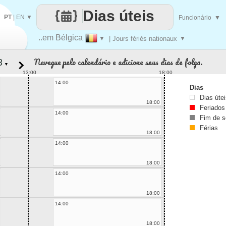
Dias úteis
PT
|
EN
▼
Funcionário
▼
..em Bélgica
▼
| Jours fériés nationaux
▼
Navegue pelo calendário e adicione seus dias de folga.
▼
13:00
18:00
14:00
Dias
Dias úte
18:00
Feriados
14:00
Fim de 
Férias
18:00
14:00
18:00
14:00
18:00
14:00
18:00