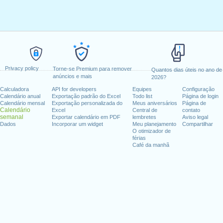
Privacy policy
Torne-se Premium para remover
Quantos dias úteis no ano de
anúncios e mais
2026?
Calculadora
API for developers
Equipes
Configuração
Calendário anual
Exportação padrão do Excel
Todo list
Página de login
Calendário mensal
Exportação personalizada do
Meus aniversários
Página de
Calendário
Excel
Central de
contato
semanal
Exportar calendário em PDF
lembretes
Aviso legal
Dados
Incorporar um widget
Meu planejamento
Compartilhar
O otimizador de
férias
Café da manhã