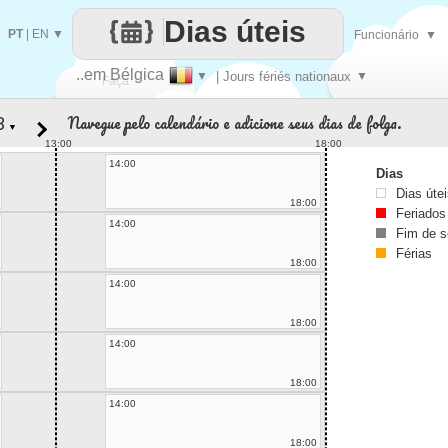
Dias úteis
PT
|
EN
▼
Funcionário
▼
..em Bélgica
▼
| Jours fériés nationaux
▼
Faça
Navegue pelo calendário e adicione seus dias de folga.
▼
cada
13:00
18:00
14:00
Dias
Dias úte
18:00
Feriados
14:00
Fim de 
Férias
18:00
14:00
18:00
14:00
18:00
14:00
18:00