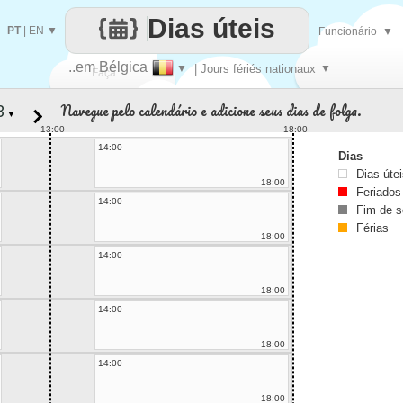
Dias úteis
PT
|
EN
▼
Funcionário
▼
..em Bélgica
▼
| Jours fériés nationaux
▼
Faça
Navegue pelo calendário e adicione seus dias de folga.
▼
cada
13:00
18:00
14:00
Dias
Dias úte
18:00
Feriados
14:00
Fim de 
Férias
18:00
14:00
18:00
14:00
18:00
14:00
18:00