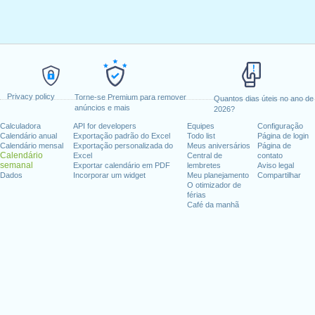
Privacy policy
Torne-se Premium para remover
Quantos dias úteis no ano de
anúncios e mais
2026?
Calculadora
API for developers
Equipes
Configuração
Calendário anual
Exportação padrão do Excel
Todo list
Página de login
Calendário mensal
Exportação personalizada do
Meus aniversários
Página de
Calendário
Excel
Central de
contato
semanal
Exportar calendário em PDF
lembretes
Aviso legal
Dados
Incorporar um widget
Meu planejamento
Compartilhar
O otimizador de
férias
Café da manhã