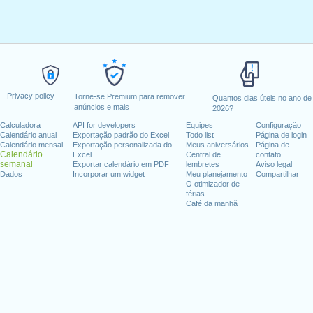
Privacy policy
Torne-se Premium para remover
Quantos dias úteis no ano de
anúncios e mais
2026?
Calculadora
API for developers
Equipes
Configuração
Calendário anual
Exportação padrão do Excel
Todo list
Página de login
Calendário mensal
Exportação personalizada do
Meus aniversários
Página de
Calendário
Excel
Central de
contato
semanal
Exportar calendário em PDF
lembretes
Aviso legal
Dados
Incorporar um widget
Meu planejamento
Compartilhar
O otimizador de
férias
Café da manhã