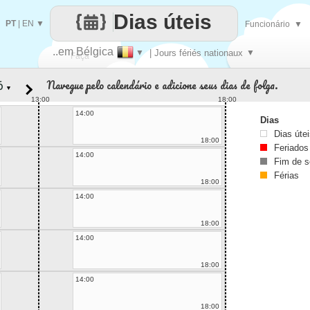
Dias úteis
PT
|
EN
▼
Funcionário
▼
..em Bélgica
▼
| Jours fériés nationaux
▼
Faça
Navegue pelo calendário e adicione seus dias de folga.
▼
cada
13:00
18:00
14:00
Dias
Dias úte
18:00
Feriados
14:00
Fim de 
Férias
18:00
14:00
18:00
14:00
18:00
14:00
18:00