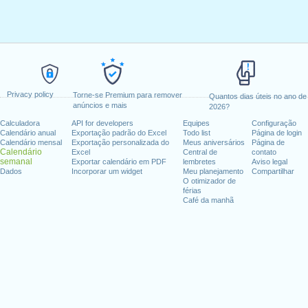
Privacy policy
Torne-se Premium para remover
Quantos dias úteis no ano de
anúncios e mais
2026?
Calculadora
API for developers
Equipes
Configuração
Calendário anual
Exportação padrão do Excel
Todo list
Página de login
Calendário mensal
Exportação personalizada do
Meus aniversários
Página de
Calendário
Excel
Central de
contato
semanal
Exportar calendário em PDF
lembretes
Aviso legal
Dados
Incorporar um widget
Meu planejamento
Compartilhar
O otimizador de
férias
Café da manhã