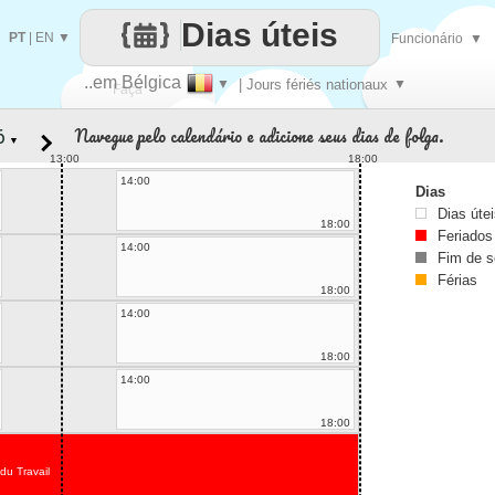
Dias úteis
PT
|
EN
▼
Funcionário
▼
..em Bélgica
▼
| Jours fériés nationaux
▼
Faça
Navegue pelo calendário e adicione seus dias de folga.
▼
cada
13:00
18:00
14:00
Dias
Dias úte
18:00
Feriados
14:00
Fim de 
Férias
18:00
14:00
18:00
14:00
18:00
du Travail