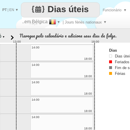
Dias úteis
PT
|
EN
▼
Funcionário
▼
..em Bélgica
▼
| Jours fériés nationaux
▼
Faça
Navegue pelo calendário e adicione seus dias de folga.
▼
cada
13:00
18:00
14:00
Dias
Dias úte
18:00
Feriados
14:00
Fim de 
Férias
18:00
14:00
18:00
14:00
18:00
14:00
18:00