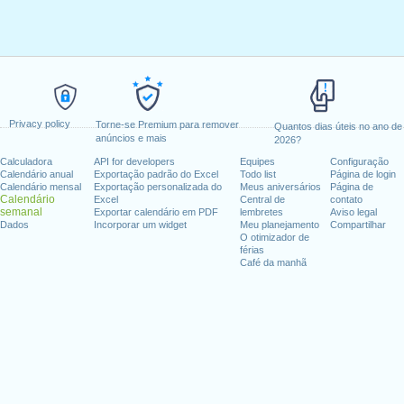
Privacy policy
Torne-se Premium para remover
Quantos dias úteis no ano de
anúncios e mais
2026?
Calculadora
API for developers
Equipes
Configuração
Calendário anual
Exportação padrão do Excel
Todo list
Página de login
Calendário mensal
Exportação personalizada do
Meus aniversários
Página de
Calendário
Excel
Central de
contato
semanal
Exportar calendário em PDF
lembretes
Aviso legal
Dados
Incorporar um widget
Meu planejamento
Compartilhar
O otimizador de
férias
Café da manhã