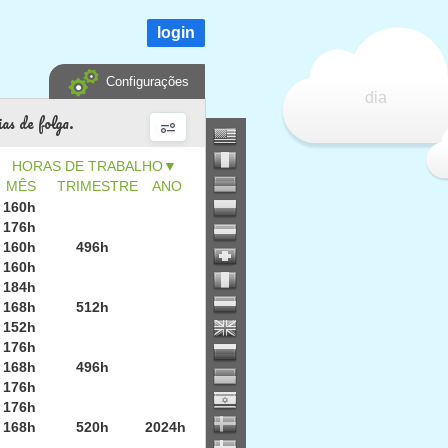
login
Configurações
dia
as de folga.
▼
MÊS
TRIMESTRE
ANO
160h
176h
160h
496h
160h
184h
168h
512h
152h
176h
168h
496h
176h
176h
168h
520h
2024h