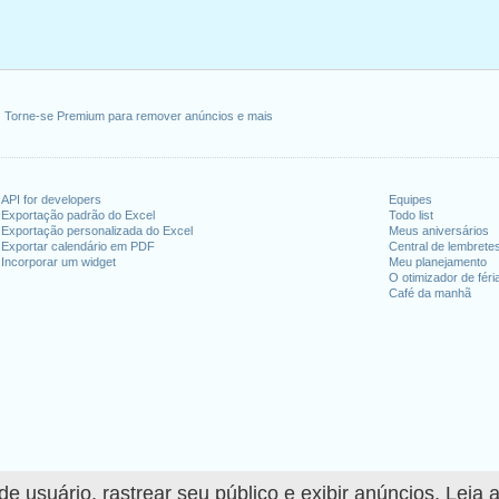
Torne-se Premium para remover anúncios e mais
API for developers
Equipes
Exportação padrão do Excel
Todo list
Exportação personalizada do Excel
Meus aniversários
Exportar calendário em PDF
Central de lembrete
Incorporar um widget
Meu planejamento
O otimizador de féri
Café da manhã
 usuário, rastrear seu público e exibir anúncios. Leia