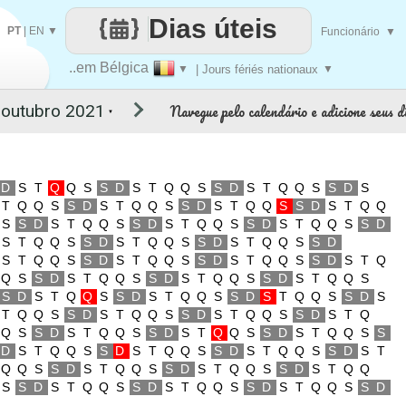
Dias úteis
PT
|
EN
▼
Funcionário
▼
..em Bélgica
▼
| Jours fériés nationaux
▼
Navegue pelo calendário e adicione seus di
▼
D
S
T
Q
Q
S
S
D
S
T
Q
Q
S
S
D
S
T
Q
Q
S
S
D
S
T
Q
Q
S
S
D
S
T
Q
Q
S
S
D
S
T
Q
Q
S
S
D
S
T
Q
Q
S
S
D
S
T
Q
Q
S
S
D
S
T
Q
Q
S
S
D
S
T
Q
Q
S
S
D
S
T
Q
Q
S
S
D
S
T
Q
Q
S
S
D
S
T
Q
Q
S
S
D
S
T
Q
Q
S
S
D
S
T
Q
Q
S
S
D
S
T
Q
Q
S
S
D
S
T
Q
Q
S
S
D
S
T
Q
Q
S
S
D
S
T
Q
Q
S
S
D
S
T
Q
Q
S
S
D
S
T
Q
Q
S
S
D
S
T
Q
Q
S
S
D
S
T
Q
Q
S
S
D
S
T
Q
Q
S
S
D
S
T
Q
Q
S
S
D
S
T
Q
Q
S
S
D
S
T
Q
Q
S
S
D
S
T
Q
Q
S
S
D
S
T
Q
Q
S
S
D
S
T
Q
Q
S
S
D
S
T
Q
Q
S
S
D
S
T
Q
Q
S
S
D
S
T
Q
Q
S
S
D
S
T
Q
Q
S
S
D
S
T
Q
Q
S
S
D
S
T
Q
Q
S
S
D
S
T
Q
Q
S
S
D
S
T
Q
Q
S
S
D
S
T
Q
Q
S
S
D
S
T
Q
Q
S
S
D