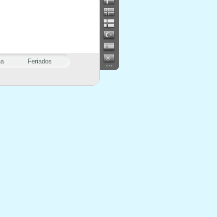
na
Feriados
...