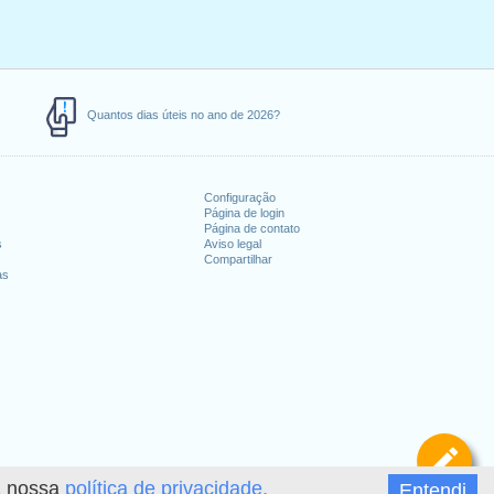
Quantos dias úteis no ano de 2026?
Configuração
Página de login
Página de contato
s
Aviso legal
Compartilhar
as
De
 a nossa
política de privacidade.
Entendi