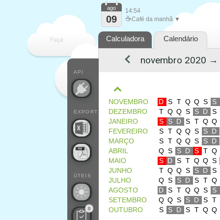
ago
14:54
09
☕
Café da manhã ▼
Calculadora
Calendário
Faça
cada
API
NOVEMBRO
D
S
T
Q
Q
S
S
DEZEMBRO
T
Q
Q
S
S
D
S
EXPORT
JANEIRO
S
S
D
S
T
Q
Q
FEVEREIRO
S
T
Q
Q
S
S
D
MARÇO
S
T
Q
Q
S
S
D
ABRIL
Q
S
S
D
S
T
Q
MAIO
S
D
S
T
Q
Q
S
JUNHO
T
Q
Q
S
S
D
S
ÚTEIS
JULHO
Q
S
S
D
S
T
Q
AGOSTO
D
S
T
Q
Q
S
S
SETEMBRO
Q
Q
S
S
D
S
T
0
OUTUBRO
S
S
D
S
T
Q
Q