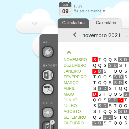
ago
15:29
09
☕
Café da manhã ▼
Calculadora
Calendário
Faça
cada
API
NOVEMBRO
S
T
Q
Q
S
S
D
DEZEMBRO
Q
Q
S
S
D
S
T
EXPORT
JANEIRO
S
D
S
T
Q
Q
S
FEVEREIRO
T
Q
Q
S
S
D
S
MARÇO
T
Q
Q
S
S
D
S
ABRIL
S
S
D
S
T
Q
Q
MAIO
D
S
T
Q
Q
S
S
JUNHO
Q
Q
S
S
D
S
T
ÚTEIS
JULHO
S
S
D
S
T
Q
Q
AGOSTO
S
T
Q
Q
S
S
D
SETEMBRO
Q
S
S
D
S
T
Q
0
OUTUBRO
S
D
S
T
Q
Q
S