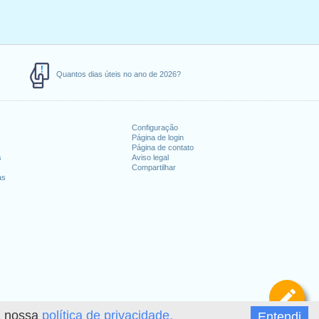
Quantos dias úteis no ano de 2026?
Configuração
Página de login
Página de contato
s
Aviso legal
Compartilhar
as
De
 a nossa
política de privacidade.
Entendi