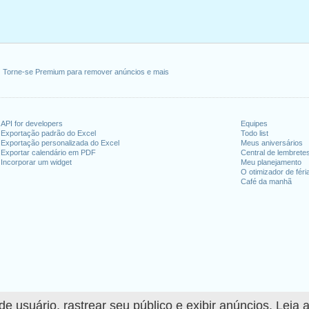
Torne-se Premium para remover anúncios e mais
API for developers
Equipes
Exportação padrão do Excel
Todo list
Exportação personalizada do Excel
Meus aniversários
Exportar calendário em PDF
Central de lembrete
Incorporar um widget
Meu planejamento
O otimizador de féri
Café da manhã
 usuário, rastrear seu público e exibir anúncios. Leia