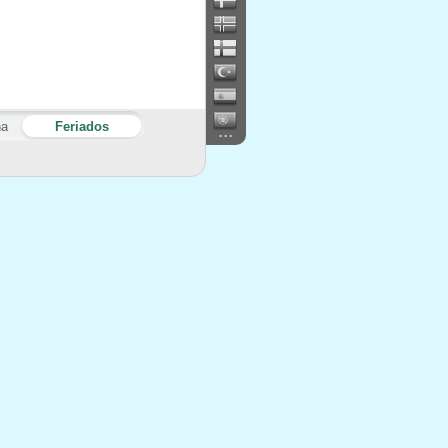
na
Feriados
...