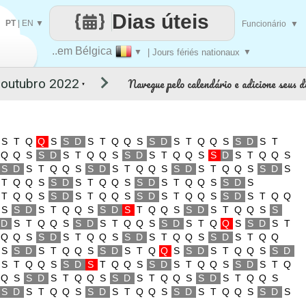
Dias úteis
PT
|
EN
▼
Funcionário
▼
..em Bélgica
▼
| Jours fériés nationaux
▼
Navegue pelo calendário e adicione seus di
▼
S
T
Q
Q
S
S
D
S
T
Q
Q
S
S
D
S
T
Q
Q
S
S
D
S
T
Q
Q
S
S
D
S
T
Q
Q
S
S
D
S
T
Q
Q
S
S
D
S
T
Q
Q
S
S
D
S
T
Q
Q
S
S
D
S
T
Q
Q
S
S
D
S
T
Q
Q
S
S
D
S
T
Q
Q
S
S
D
S
T
Q
Q
S
S
D
S
T
Q
Q
S
S
D
S
T
Q
Q
S
S
D
S
T
Q
Q
S
S
D
S
T
Q
Q
S
S
D
S
T
Q
Q
S
S
D
S
T
Q
Q
S
S
D
S
T
Q
Q
S
S
D
S
T
Q
Q
S
S
D
S
T
Q
Q
S
S
D
S
T
Q
Q
S
S
D
S
T
Q
Q
S
S
D
S
T
Q
Q
S
S
D
S
T
Q
Q
S
S
D
S
T
Q
Q
S
S
D
S
T
Q
Q
S
S
D
S
T
Q
Q
S
S
D
S
T
Q
Q
S
S
D
S
T
Q
Q
S
S
D
S
T
Q
Q
S
S
D
S
T
Q
Q
S
S
D
S
T
Q
Q
S
S
D
S
T
Q
Q
S
S
D
S
T
Q
Q
S
S
D
S
T
Q
Q
S
S
D
S
T
Q
Q
S
S
D
S
T
Q
Q
S
S
D
S
T
Q
Q
S
S
D
S
T
Q
Q
S
S
D
S