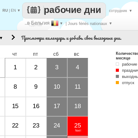
рабочие дни
RU
|
EN
▼
сотрудник
▼
..в Бельгия
▼
| Jours fériés nationaux
▼
Сделай
Просмотри календарь и добавь свои выходные дни.
▼
каждый
Количеств
чт
пт
сб
вс
месяце
рабочие
1
2
3
4
праздни
выходны
отпуск
8
9
10
11
15
16
17
18
22
23
24
25
Noël