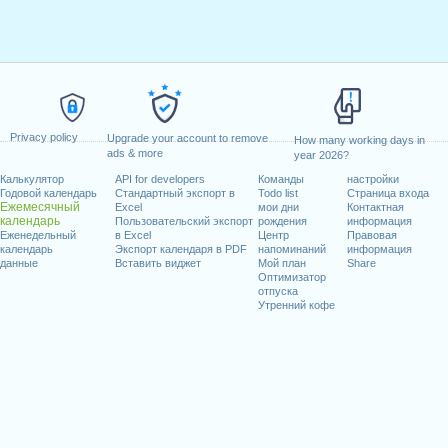
Privacy policy
Upgrade your account to remove
How many working days in
ads & more
year 2026?
Калькулятор
API for developers
Команды
настройки
Годовой календарь
Стандартный экспорт в
Todo list
Страница входа
Ежемесячный
Excel
мои дни
Контактная
календарь
Пользовательский экспорт
рождения
информация
Еженедельный
в Excel
Центр
Правовая
календарь
Экспорт календаря в PDF
напоминаний
информация
данные
Вставить виджет
Мой план
Share
Оптимизатор
отпуска
Утренний кофе