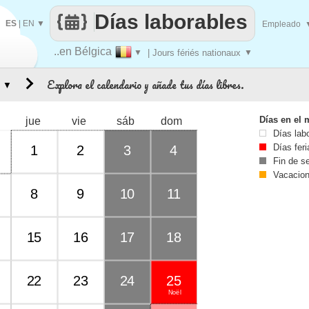
Días laborables
ES
|
EN
▼
Empleado
..en Bélgica
▼
| Jours fériés nationaux
▼
Explora el calendario y añade tus días libres.
▼
Días en el 
jue
vie
sáb
dom
Días lab
Días fer
1
2
3
4
Fin de 
Vacacio
8
9
10
11
15
16
17
18
22
23
24
25
Noël