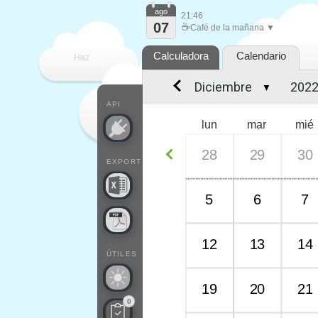
ago
21:46
07
☕
Café de la mañana ▼
Calculadora
Calendario
Haz
▼
que
API
lun
mar
mié
28
29
30
EXPORT
5
6
7
12
13
14
ÚTILES
19
20
21
0