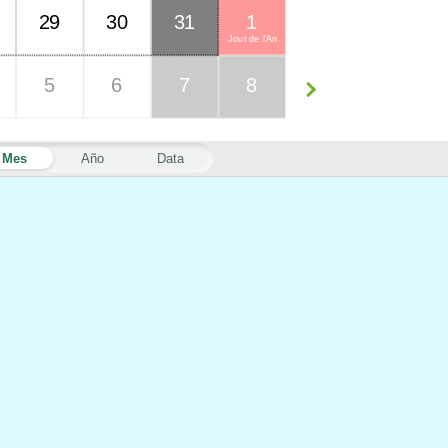
29
30
31
1
Jour de l'An
5
6
7
8
Mes
Año
Data