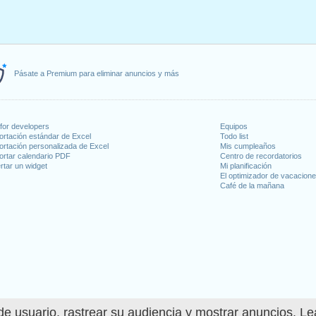
Pásate a Premium para eliminar anuncios y más
for developers
Equipos
ortación estándar de Excel
Todo list
ortación personalizada de Excel
Mis cumpleaños
ortar calendario PDF
Centro de recordatorios
rtar un widget
Mi planificación
El optimizador de vacacion
Café de la mañana
e usuario, rastrear su audiencia y mostrar anuncios. L