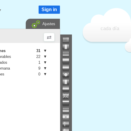
Sign in
▼
Ajustes
cada día
mes
31
▼
orables
22
▼
iados
1
▼
semana
9
▼
nes
0
▼