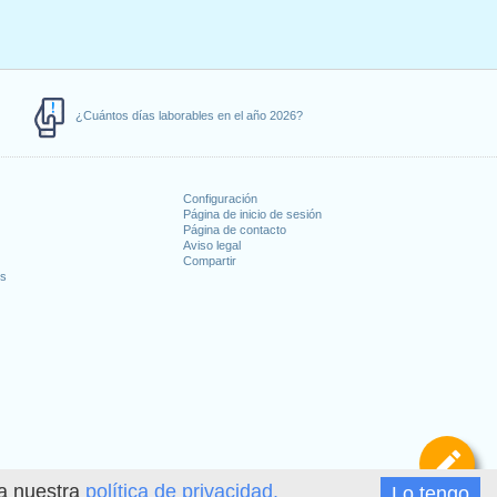
¿Cuántos días laborables en el año 2026?
Configuración
Página de inicio de sesión
Página de contacto
Aviso legal
Compartir
es
De
ea nuestra
política de privacidad.
Lo tengo