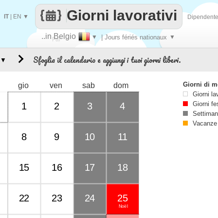
Giorni lavorativi
IT
|
EN
▼
Dipendent
..in Belgio
▼
| Jours fériés nationaux
▼
Fai
Sfoglia il calendario e aggiungi i tuoi giorni liberi.
▼
contare
Giorni di 
gio
ven
sab
dom
Giorni la
Giorni fe
1
2
3
4
Settiman
Vacanze
8
9
10
11
15
16
17
18
22
23
24
25
Noël