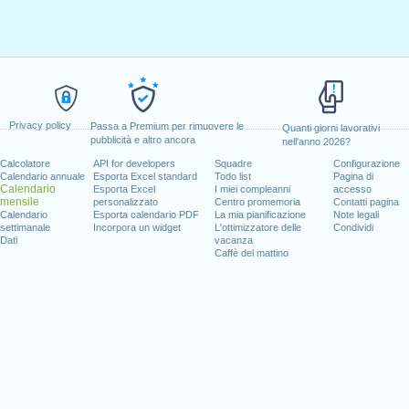
Privacy policy
Passa a Premium per rimuovere le
Quanti giorni lavorativi
pubblicità e altro ancora
nell'anno 2026?
Calcolatore
API for developers
Squadre
Configurazione
Calendario annuale
Esporta Excel standard
Todo list
Pagina di
Calendario
Esporta Excel
I miei compleanni
accesso
mensile
personalizzato
Centro promemoria
Contatti pagina
Calendario
Esporta calendario PDF
La mia pianificazione
Note legali
settimanale
Incorpora un widget
L'ottimizzatore delle
Condividi
Dati
vacanza
Caffè del mattino