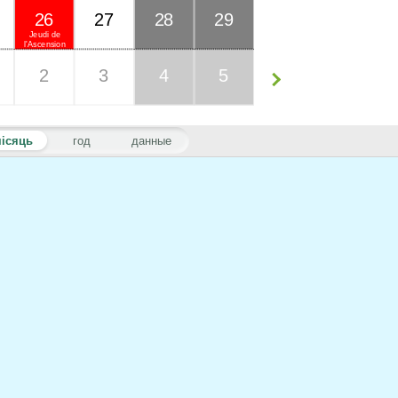
26
27
28
29
Jeudi de
l'Ascension
2
3
4
5
ісяць
год
данные