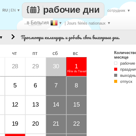
рабочие дни
RU
|
EN
▼
сотрудник
▼
..в Бельгия
▼
| Jours fériés nationaux
▼
Сделай
Просмотри календарь и добавь свои выходные дни.
▼
каждый
Количеств
чт
пт
сб
вс
месяце
рабочие
28
29
30
1
праздни
Fête du Travail
выходны
отпуск
5
6
7
8
12
13
14
15
19
20
21
22