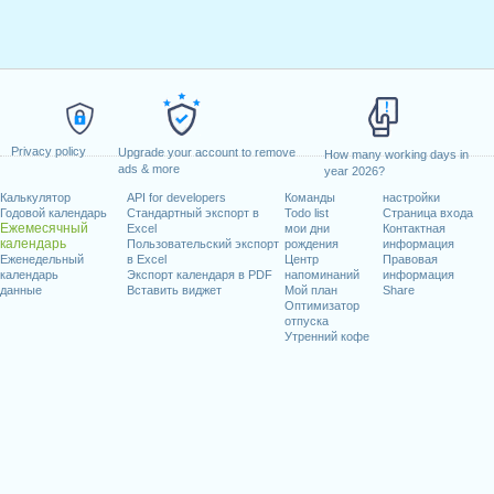
Privacy policy
Upgrade your account to remove
How many working days in
ads & more
year 2026?
Калькулятор
API for developers
Команды
настройки
Годовой календарь
Стандартный экспорт в
Todo list
Страница входа
Ежемесячный
Excel
мои дни
Контактная
календарь
Пользовательский экспорт
рождения
информация
Еженедельный
в Excel
Центр
Правовая
календарь
Экспорт календаря в PDF
напоминаний
информация
данные
Вставить виджет
Мой план
Share
Оптимизатор
отпуска
Утренний кофе