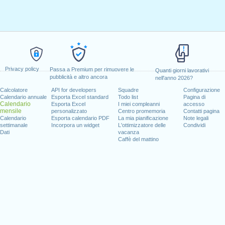
Privacy policy
Passa a Premium per rimuovere le
Quanti giorni lavorativi
pubblicità e altro ancora
nell'anno 2026?
Calcolatore
API for developers
Squadre
Configurazione
Calendario annuale
Esporta Excel standard
Todo list
Pagina di
Calendario
Esporta Excel
I miei compleanni
accesso
mensile
personalizzato
Centro promemoria
Contatti pagina
Calendario
Esporta calendario PDF
La mia pianificazione
Note legali
settimanale
Incorpora un widget
L'ottimizzatore delle
Condividi
Dati
vacanza
Caffè del mattino