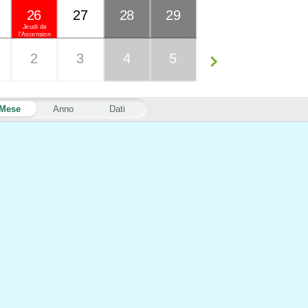
26
27
28
29
Jeudi de
l'Ascension
2
3
4
5
Mese
Anno
Dati