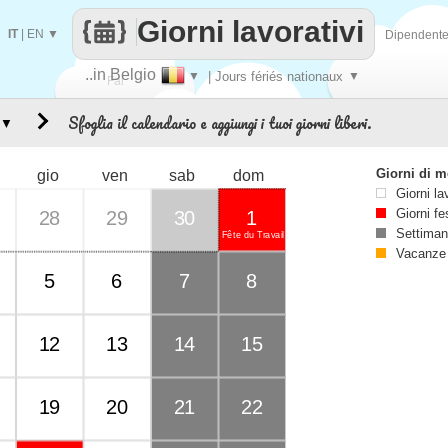
Giorni lavorativi
IT
|
EN
▼
Dipendent
..in Belgio
▼
| Jours fériés nationaux
▼
Fai
Sfoglia il calendario e aggiungi i tuoi giorni liberi.
▼
contare
Giorni di 
gio
ven
sab
dom
Giorni la
Giorni fe
28
29
30
1
Settiman
Fête du Travail
Vacanze
5
6
7
8
12
13
14
15
19
20
21
22