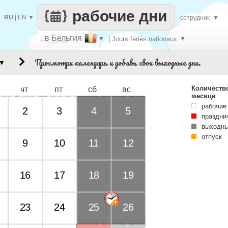
рабочие дни
RU
|
EN
▼
сотрудник
▼
..в Бельгия
▼
| Jours fériés nationaux
▼
Сделай
Просмотри календарь и добавь свои выходные дни.
▼
каждый
Количеств
чт
пт
сб
вс
месяце
рабочие
2
3
4
5
праздни
выходны
отпуск
9
10
11
12
16
17
18
19
23
24
25
26