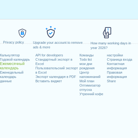
Privacy policy
Upgrade your account to remove
How many working days in
ads & more
year 2026?
Калькулятор
API for developers
Команды
настройки
Годовой календарь
Стандартный экспорт в
Todo list
Страница входа
Ежемесячный
Excel
мои дни
Контактная
календарь
Пользовательский экспорт
рождения
информация
Еженедельный
в Excel
Центр
Правовая
календарь
Экспорт календаря в PDF
напоминаний
информация
данные
Вставить виджет
Мой план
Share
Оптимизатор
отпуска
Утренний кофе