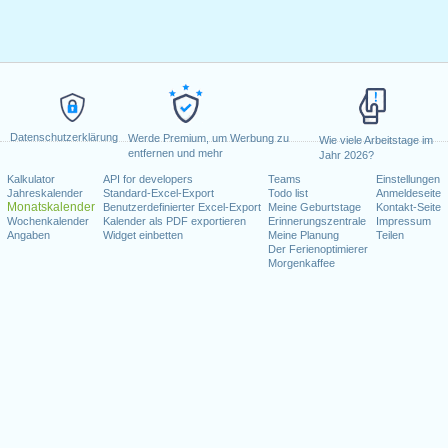
Datenschutzerklärung
Werde Premium, um Werbung zu
Wie viele Arbeitstage im
entfernen und mehr
Jahr 2026?
Kalkulator
API for developers
Teams
Einstellungen
Jahreskalender
Standard-Excel-Export
Todo list
Anmeldeseite
Monatskalender
Benutzerdefinierter Excel-Export
Meine Geburtstage
Kontakt-Seite
Wochenkalender
Kalender als PDF exportieren
Erinnerungszentrale
Impressum
Angaben
Widget einbetten
Meine Planung
Teilen
Der Ferienoptimierer
Morgenkaffee