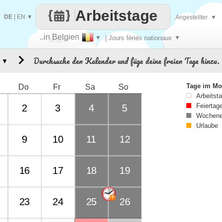
Arbeitstage
DE
|
EN
▼
Angestellter
▼
..in Belgien
▼
| Jours fériés nationaux
▼
Jeden
Durchsuche den Kalender und füge deine freien Tage hinzu.
▼
Tag
Tage im Mo
Do
Fr
Sa
So
Arbeitst
Feiertag
2
3
4
5
Wochene
Urlaube
9
10
11
12
16
17
18
19
23
24
25
26