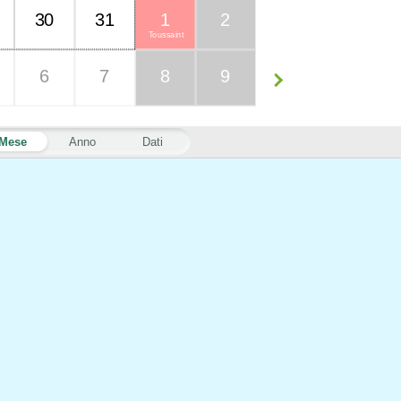
30
31
1
2
Toussaint
6
7
8
9
Mese
Anno
Dati