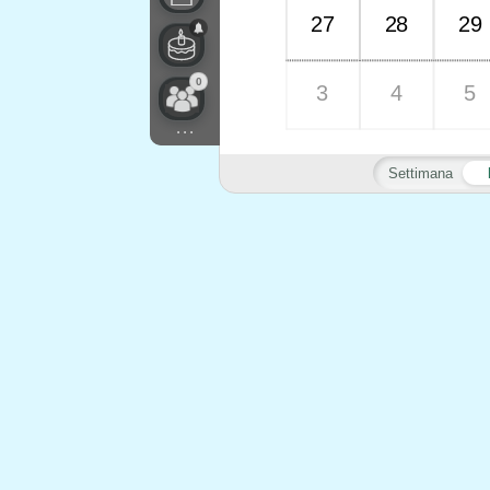
27
28
29
0
3
4
5
...
Settimana