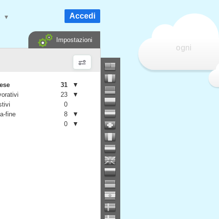
Accedi
e
▼
Impostazioni
ogni
mese
31
▼
vorativi
23
▼
stivi
0
a-fine
8
▼
0
▼