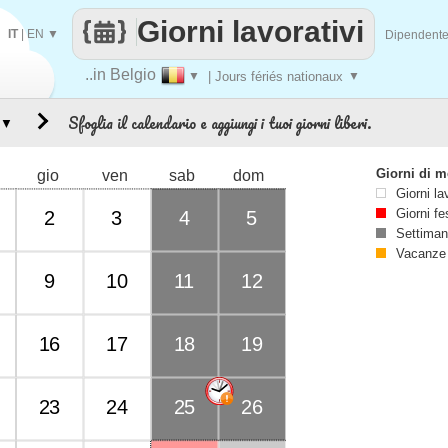
Giorni lavorativi
IT
|
EN
▼
Dipendent
..in Belgio
▼
| Jours fériés nationaux
▼
Sfoglia il calendario e aggiungi i tuoi giorni liberi.
▼
Giorni di 
gio
ven
sab
dom
Giorni la
Giorni fe
2
3
4
5
Settiman
Vacanze
9
10
11
12
16
17
18
19
23
24
25
26