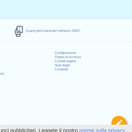
Quanti giorni lavorativi nell'anno 2026?
Configurazione
Pagina di accesso
Contatti pagina
Note legali
Condividi
nza
Def
unci pubblicitari. Leggete il nostro
norme sulla privacy .