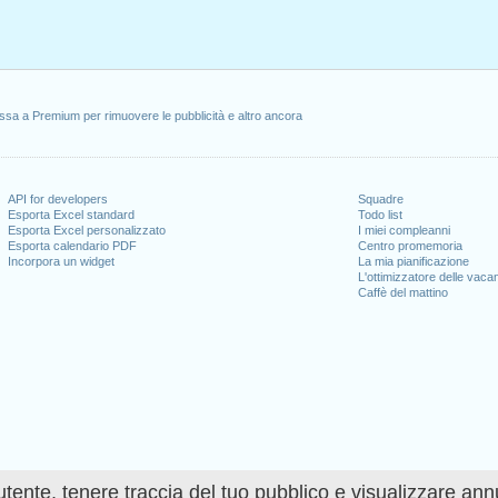
ssa a Premium per rimuovere le pubblicità e altro ancora
API for developers
Squadre
Esporta Excel standard
Todo list
Esporta Excel personalizzato
I miei compleanni
Esporta calendario PDF
Centro promemoria
Incorpora un widget
La mia pianificazione
L'ottimizzatore delle vaca
Caffè del mattino
utente, tenere traccia del tuo pubblico e visualizzare ann