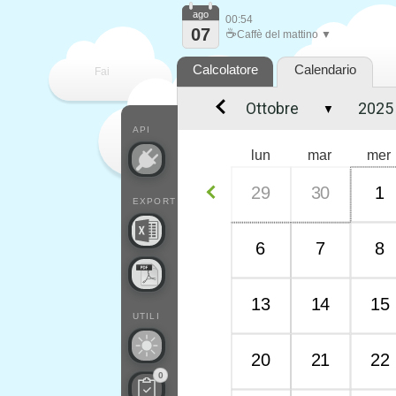
ago
00:54
07
☕
Caffè del mattino ▼
Calcolatore
Calendario
Fai
▼
contare
API
lun
mar
mer
29
30
1
EXPORT
6
7
8
13
14
15
UTILI
20
21
22
0