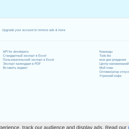
Upgrade your account to remove ads & more
API for developers
Команды
Стандартный экспорт в Excel
Todo list
Пользовательский экспорт в Excel
мои дни рождения
Экспорт календаря в PDF
Центр напоминаний
Вставить виджет
Мой план
Оптимизатор отпус
Утренний кофе
perience, track our audience and display ads. Read our