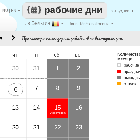
рабочие дни
RU
|
EN
▼
сотрудник
▼
..в Бельгия
▼
| Jours fériés nationaux
▼
Просмотри календарь и добавь свои выходные дни.
▼
Количеств
чт
пт
сб
вс
месяце
рабочие
30
31
1
2
праздни
выходны
отпуск
7
8
9
6
13
14
15
16
Assomption
20
21
22
23