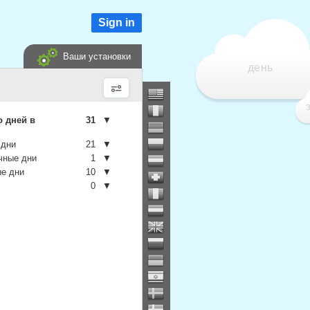
Sign in
Ваши установки
день
о дней в
31
▼
 дни
21
▼
чные дни
1
▼
е дни
10
▼
0
▼