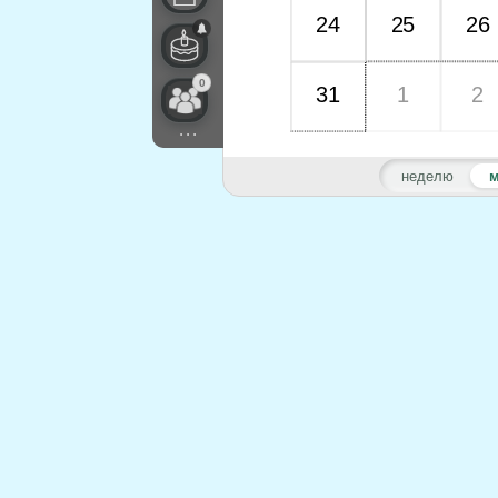
24
25
26
0
31
1
2
...
неделю
м