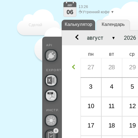
авг
13:26
06
☕
Утренний кофе ▼
Калькулятор
Календарь
Сделай
▼
каждый
API
пн
вт
ср
27
28
29
EXPORT
3
4
5
10
11
12
ИНСТР.
17
18
19
0