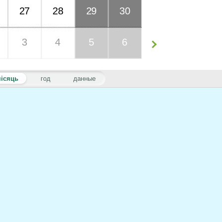
27
28
29
30
3
4
5
6
ісяць
год
данные