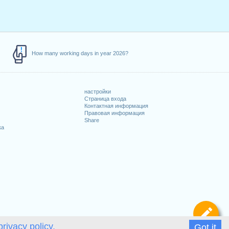
How many working days in year 2026?
настройки
Страница входа
Контактная информация
Правовая информация
Share
ка
Оп
privacy policy.
Got it