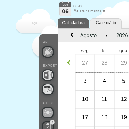
ago
06:43
06
☕
Café da manhã ▼
Calculadora
Calendário
Faça
▼
cada
API
seg
ter
qua
27
28
29
EXPORT
3
4
5
10
11
12
ÚTEIS
17
18
19
0