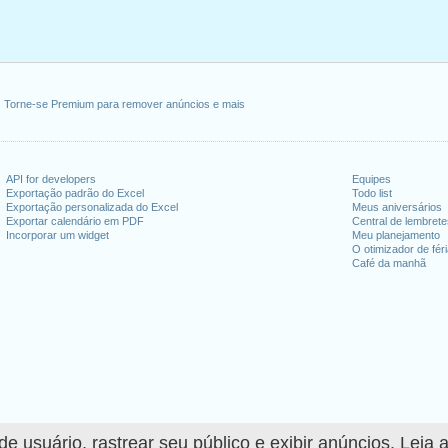
Torne-se Premium para remover anúncios e mais
API for developers
Equipes
Exportação padrão do Excel
Todo list
Exportação personalizada do Excel
Meus aniversários
Exportar calendário em PDF
Central de lembret
Incorporar um widget
Meu planejamento
O otimizador de fér
Café da manhã
 usuário, rastrear seu público e exibir anúncios. Leia