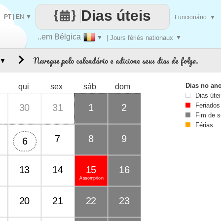
Dias úteis
PT
|
EN
▼
Funcionário
▼
..em Bélgica
▼
| Jours fériés nationaux
▼
Navegue pelo calendário e adicione seus dias de folga.
▼
Dias no an
qui
sex
sáb
dom
Dias úte
Feriados
30
31
1
2
Fim de 
Férias
7
8
9
6
13
14
15
16
Assomption
20
21
22
23