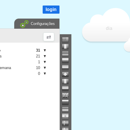
login
Configurações
dia
o
31
▼
is
21
▼
1
▼
semana
10
▼
0
▼