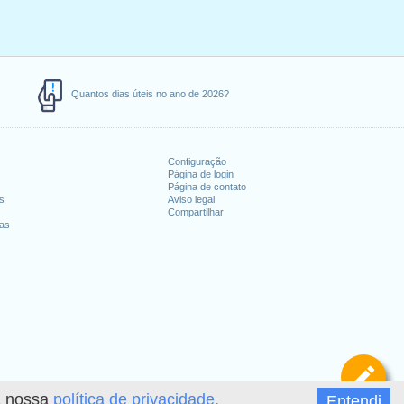
Quantos dias úteis no ano de 2026?
Configuração
Página de login
Página de contato
es
Aviso legal
Compartilhar
ias
De
 a nossa
política de privacidade.
Entendi