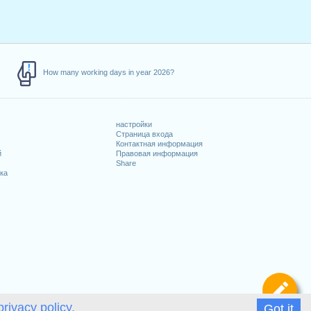
How many working days in year 2026?
настройки
Страница входа
Контактная информация
й
Правовая информация
Share
ка
Оп
privacy policy.
Got it