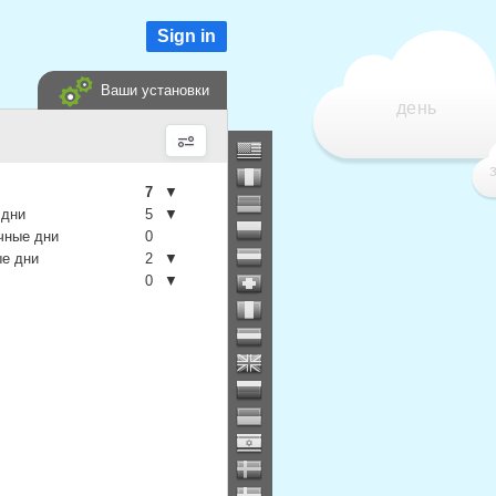
Sign in
Ваши установки
день
7
▼
 дни
5
▼
чные дни
0
е дни
2
▼
0
▼