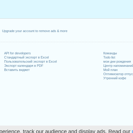
Upgrade your account to remove ads & more
API for developers
Команды
Стандартный экспорт в Excel
Todo list
Пользовательский экспорт в Excel
мои дни рождения
Экспорт календаря в PDF
Центр напоминани
Вставить виджет
Мой план
Оптимизатор отпус
Утренний кофе
perience, track our audience and display ads. Read our