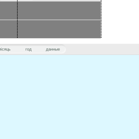
місяць
год
данные