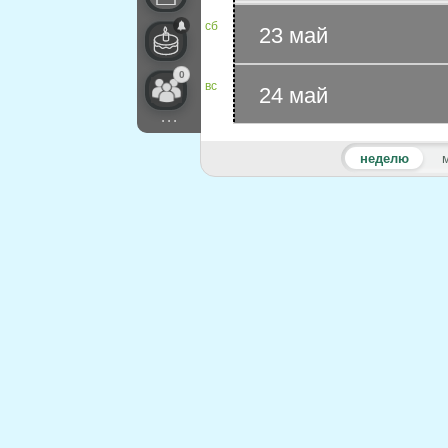
сб
23 май
0
вс
24 май
...
неделю