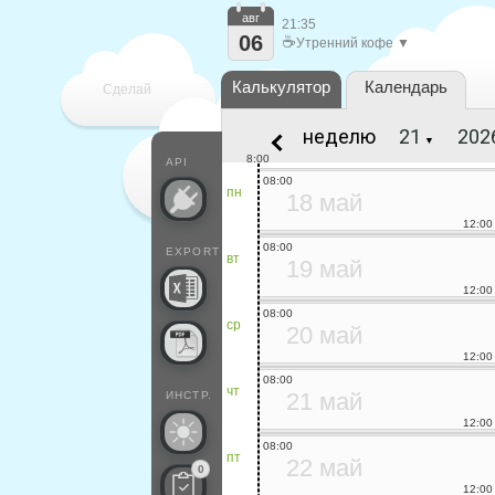
авг
21:35
06
☕
Утренний кофе ▼
Калькулятор
Календарь
Сделай
неделю
▼
каждый
8:00
API
08:00
пн
18 май
12:00
08:00
EXPORT
вт
19 май
12:00
08:00
ср
20 май
12:00
08:00
чт
21 май
ИНСТР.
12:00
08:00
пт
22 май
0
12:00