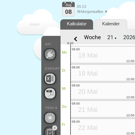
Aug
05:13
08
☕
Morgenkaffee ▼
Kalkulator
Kalender
Jeden
Woche
▼
Tag
8:00
API
08:00
Mo
18 Mai
12:00
08:00
EXPORT
Di
19 Mai
12:00
08:00
Mi
20 Mai
12:00
08:00
Do
21 Mai
TOOLS
12:00
08:00
Fr
22 Mai
0
12:00