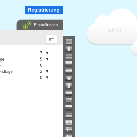
Registrierung
Einstellungen
zählen
7
▼
age
5
▼
e
0
ndtage
2
▼
0
▼