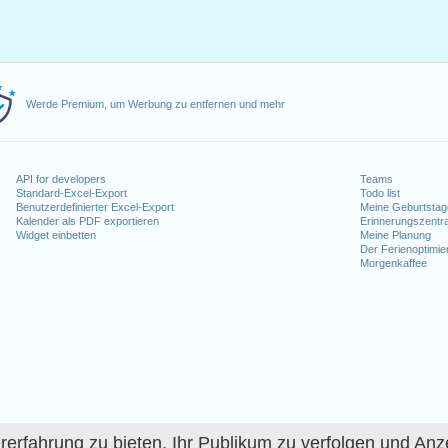
Werde Premium, um Werbung zu entfernen und mehr
API for developers
Teams
Standard-Excel-Export
Todo list
Benutzerdefinierter Excel-Export
Meine Geburtstag
Kalender als PDF exportieren
Erinnerungszentra
Widget einbetten
Meine Planung
Der Ferienoptimie
Morgenkaffee
fahrung zu bieten, Ihr Publikum zu verfolgen und Anze