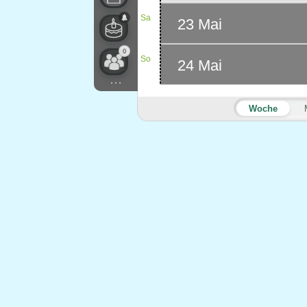
Sa
23 Mai
0
So
24 Mai
...
Woche