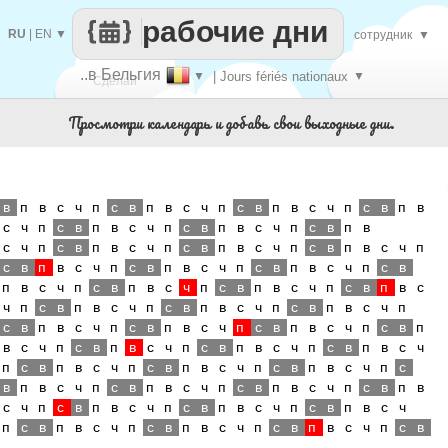
рабочие дни
RU
|
EN
▼
сотрудник
▼
..в Бельгия
▼
| Jours fériés nationaux
▼
Сделай
Просмотри календарь и добавь свои выходные дни.
каждый
в
п
в
с
ч
п
с
в
п
в
с
ч
п
с
в
п
в
с
ч
п
с
в
п
в
с
ч
п
с
в
п
в
с
ч
п
с
в
п
в
с
ч
п
с
в
п
в
с
ч
п
с
в
п
в
с
ч
п
с
в
п
в
с
ч
п
с
в
п
в
с
ч
п
с
в
п
в
с
ч
п
с
в
п
в
с
ч
п
с
в
п
в
с
ч
п
с
в
п
в
с
ч
п
с
в
п
в
с
ч
п
с
в
п
в
с
ч
п
с
в
п
в
с
ч
п
с
в
п
в
с
ч
п
с
в
п
в
с
ч
п
с
в
п
в
с
ч
п
с
в
п
в
с
ч
п
с
в
п
в
с
ч
п
с
в
п
в
с
ч
п
с
в
п
в
с
ч
п
с
в
п
в
с
ч
п
с
в
п
в
с
ч
п
с
в
п
в
с
ч
п
с
в
п
в
с
ч
п
с
в
п
в
с
ч
п
с
в
п
в
с
ч
п
с
в
п
в
с
ч
п
с
в
п
в
с
ч
п
с
в
п
в
с
ч
п
с
в
п
в
с
ч
п
с
в
п
в
с
ч
п
с
в
п
в
с
ч
п
с
в
п
в
с
ч
п
с
в
п
в
с
ч
п
с
в
п
в
с
ч
п
с
в
п
в
с
ч
п
с
в