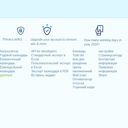
Privacy policy
Upgrade your account to remove
How many working days in
ads & more
year 2026?
Калькулятор
API for developers
Команды
настройки
Годовой календарь
Стандартный экспорт в
Todo list
Страница входа
Ежемесячный
Excel
мои дни
Контактная
календарь
Пользовательский экспорт
рождения
информация
Еженедельный
в Excel
Центр
Правовая
календарь
Экспорт календаря в PDF
напоминаний
информация
данные
Вставить виджет
Мой план
Share
Оптимизатор
отпуска
Утренний кофе