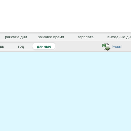
рабочие дни
рабочее время
зарплата
выходные дн
яць
год
данные
Excel