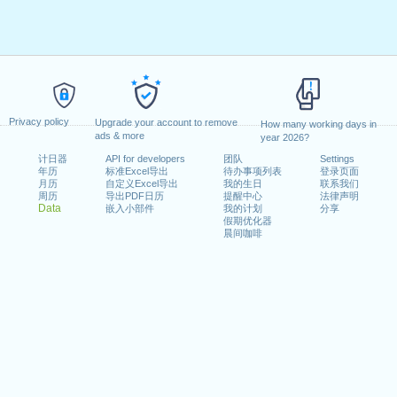
Privacy policy
Upgrade your account to remove
How many working days in
ads & more
year 2026?
计日器
API for developers
团队
Settings
年历
标准Excel导出
待办事项列表
登录页面
月历
自定义Excel导出
我的生日
联系我们
周历
导出PDF日历
提醒中心
法律声明
Data
嵌入小部件
我的计划
分享
假期优化器
晨间咖啡