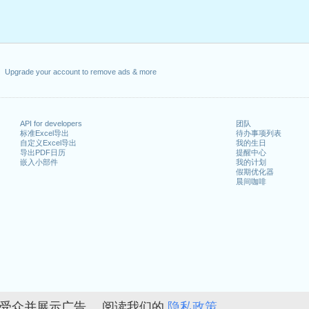
Upgrade your account to remove ads & more
API for developers
团队
标准Excel导出
待办事项列表
自定义Excel导出
我的生日
导出PDF日历
提醒中心
嵌入小部件
我的计划
假期优化器
晨间咖啡
的受众并展示广告。 阅读我们的
隐私政策。