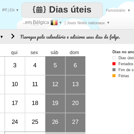
Dias úteis
PT
|
EN
▼
Funcionário
▼
..em Bélgica
▼
| Jours fériés nationaux
▼
Faça
Navegue pelo calendário e adicione seus dias de folga.
▼
cada
Dias no an
qui
sex
sáb
dom
Dias úte
Feriados
3
4
5
6
Fim de 
Férias
10
11
12
13
17
18
19
20
24
25
26
27