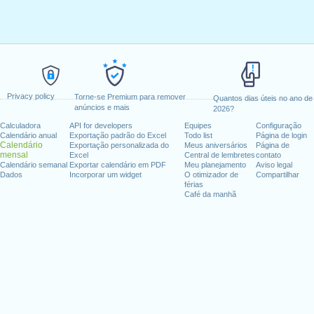
Privacy policy
Torne-se Premium para remover
Quantos dias úteis no ano de
anúncios e mais
2026?
Calculadora
API for developers
Equipes
Configuração
Calendário anual
Exportação padrão do Excel
Todo list
Página de login
Calendário
Exportação personalizada do
Meus aniversários
Página de
mensal
Excel
Central de lembretes
contato
Calendário semanal
Exportar calendário em PDF
Meu planejamento
Aviso legal
Dados
Incorporar um widget
O otimizador de
Compartilhar
férias
Café da manhã