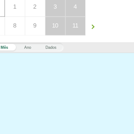
1
2
3
4
8
9
10
11
Mês
Ano
Dados