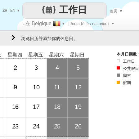
工作日
ZH
|
EN
▼
雇员
▼
..在 Belgique
▼
| Jours fériés nationaux
▼
让
浏览日历并添加你的休息日。
每一天
本月日期数
三
星期四
星期五
星期六
星期日
工作日
2
3
4
5
公共假日
周末
假期
9
10
11
12
16
17
18
19
23
24
25
26