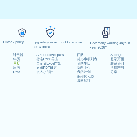
Privacy policy
Upgrade your account to remove
How many working days in
ads & more
year 2026?
计日器
API for developers
团队
Settings
年历
标准Excel导出
待办事项列表
登录页面
月历
自定义Excel导出
我的生日
联系我们
周历
导出PDF日历
提醒中心
法律声明
Data
嵌入小部件
我的计划
分享
假期优化器
晨间咖啡