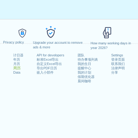
Privacy policy
Upgrade your account to remove
How many working days in
ads & more
year 2026?
计日器
API for developers
团队
Settings
年历
标准Excel导出
待办事项列表
登录页面
月历
自定义Excel导出
我的生日
联系我们
周历
导出PDF日历
提醒中心
法律声明
Data
嵌入小部件
我的计划
分享
假期优化器
晨间咖啡