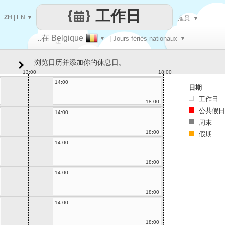
工作日
ZH
|
EN
▼
雇员
▼
..在 Belgique
▼
| Jours fériés nationaux
▼
让
浏览日历并添加你的休息日。
每一天
13:00
18:00
14:00
日期
工作日
18:00
公共假日
14:00
周末
18:00
假期
14:00
18:00
14:00
18:00
14:00
18:00