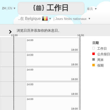
工作日
ZH
|
EN
▼
雇员
▼
..在 Belgique
▼
| Jours fériés nationaux
▼
让
浏览日历并添加你的休息日。
每一天
13:00
18:00
14:00
日期
工作日
18:00
公共假日
14:00
周末
18:00
假期
14:00
18:00
14:00
18:00
14:00
18:00