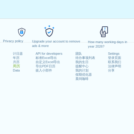
Privacy policy
Upgrade your account to remove
How many working days in
ads & more
year 2026?
计日器
API for developers
团队
Settings
年历
标准Excel导出
待办事项列表
登录页面
月历
自定义Excel导出
我的生日
联系我们
周历
导出PDF日历
提醒中心
法律声明
Data
嵌入小部件
我的计划
分享
假期优化器
晨间咖啡