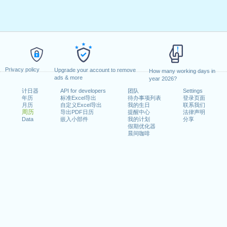
Privacy policy
Upgrade your account to remove
How many working days in
ads & more
year 2026?
计日器
API for developers
团队
Settings
年历
标准Excel导出
待办事项列表
登录页面
月历
自定义Excel导出
我的生日
联系我们
周历
导出PDF日历
提醒中心
法律声明
Data
嵌入小部件
我的计划
分享
假期优化器
晨间咖啡