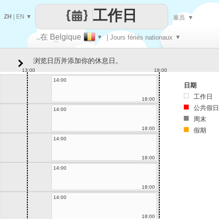
工作日
ZH
|
EN
▼
雇员
▼
..在 Belgique
▼
| Jours fériés nationaux
▼
让
浏览日历并添加你的休息日。
每一天
13:00
18:00
14:00
日期
工作日
18:00
公共假日
14:00
周末
18:00
假期
14:00
18:00
14:00
18:00
14:00
18:00