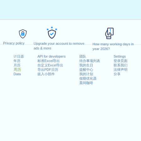
Privacy policy
Upgrade your account to remove
How many working days in
ads & more
year 2026?
计日器
API for developers
团队
Settings
年历
标准Excel导出
待办事项列表
登录页面
月历
自定义Excel导出
我的生日
联系我们
周历
导出PDF日历
提醒中心
法律声明
Data
嵌入小部件
我的计划
分享
假期优化器
晨间咖啡