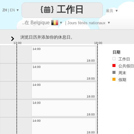
工作日
ZH
|
EN
▼
雇员
▼
..在 Belgique
▼
| Jours fériés nationaux
▼
让
浏览日历并添加你的休息日。
每一天
13:00
18:00
14:00
日期
工作日
18:00
公共假日
14:00
周末
18:00
假期
14:00
18:00
14:00
18:00
14:00
18:00