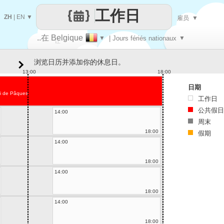
工作日
ZH
|
EN
▼
雇员
▼
..在 Belgique
▼
| Jours fériés nationaux
▼
让
浏览日历并添加你的休息日。
每一天
13:00
18:00
日期
i de Pâques
工作日
公共假日
14:00
周末
18:00
假期
14:00
18:00
14:00
18:00
14:00
18:00