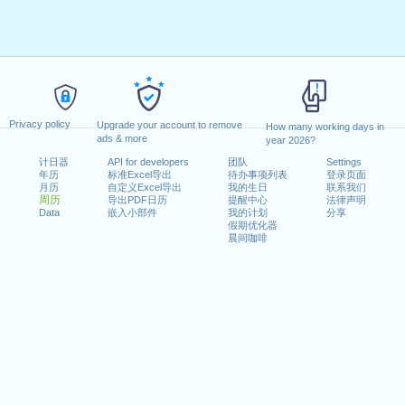
Privacy policy
Upgrade your account to remove
How many working days in
ads & more
year 2026?
计日器
API for developers
团队
Settings
年历
标准Excel导出
待办事项列表
登录页面
月历
自定义Excel导出
我的生日
联系我们
周历
导出PDF日历
提醒中心
法律声明
Data
嵌入小部件
我的计划
分享
假期优化器
晨间咖啡