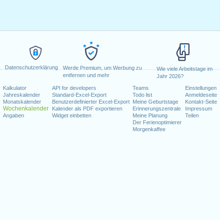
Datenschutzerklärung
Werde Premium, um Werbung zu
Wie viele Arbeitstage im
entfernen und mehr
Jahr 2026?
Kalkulator
API for developers
Teams
Einstellungen
Jahreskalender
Standard-Excel-Export
Todo list
Anmeldeseite
Monatskalender
Benutzerdefinierter Excel-Export
Meine Geburtstage
Kontakt-Seite
Wochenkalender
Kalender als PDF exportieren
Erinnerungszentrale
Impressum
Angaben
Widget einbetten
Meine Planung
Teilen
Der Ferienoptimierer
Morgenkaffee