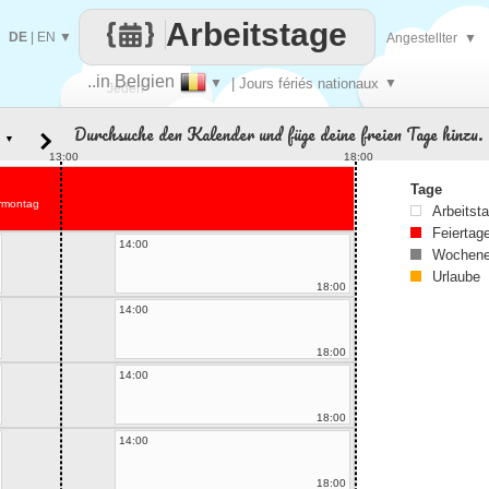
Arbeitstage
DE
|
EN
▼
Angestellter
▼
..in Belgien
▼
| Jours fériés nationaux
▼
Jeden
Durchsuche den Kalender und füge deine freien Tage hinzu.
▼
Tag
13:00
18:00
Tage
rmontag
Arbeitst
Feiertag
14:00
Wochene
Urlaube
18:00
14:00
18:00
14:00
18:00
14:00
18:00