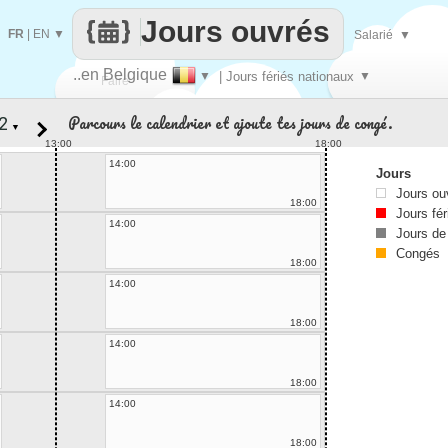
Jours ouvrés
FR
|
EN
▼
Salarié
▼
..en Belgique
▼
| Jours fériés nationaux
▼
Faire
Parcours le calendrier et ajoute tes jours de congé.
▼
que
13:00
18:00
14:00
Jours
Jours ou
18:00
Jours fér
14:00
Jours de
Congés
18:00
14:00
18:00
14:00
18:00
14:00
18:00