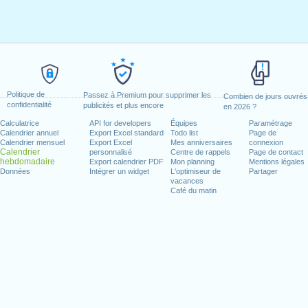
Politique de
Passez à Premium pour supprimer les
Combien de jours ouvrés
confidentialité
publicités et plus encore
en 2026 ?
Calculatrice
API for developers
Équipes
Paramétrage
Calendrier annuel
Export Excel standard
Todo list
Page de
Calendrier mensuel
Export Excel
Mes anniversaires
connexion
Calendrier
personnalisé
Centre de rappels
Page de contact
hebdomadaire
Export calendrier PDF
Mon planning
Mentions légales
Données
Intégrer un widget
L'optimiseur de
Partager
vacances
Café du matin